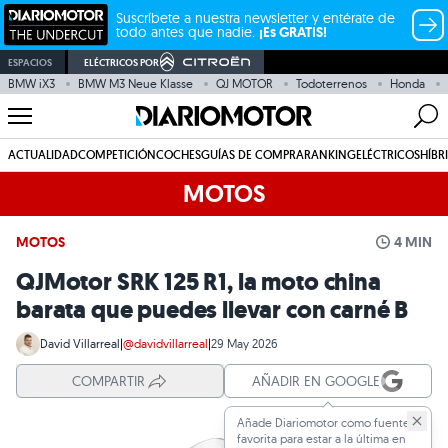
Suscríbete a nuestra newsletter y entérate de
todo antes que nadie.
¡Es GRATIS!
ESPACIOS
ELÉCTRICOS POR
BMW iX3
BMW M3 Neue Klasse
QJ MOTOR
Todoterrenos
Honda
ACTUALIDAD
COMPETICIÓN
COCHES
GUÍAS DE COMPRA
RANKING
ELÉCTRICOS
HÍBR
MOTOS
MOTOS
4 MIN
QJMotor SRK 125 R1, la moto china
barata que puedes llevar con carné B
David Villarreal
|
@davidvillarreal
|
29 May 2026
COMPARTIR
AÑADIR EN GOOGLE
Añade Diariomotor como fuente
favorita para estar a la última en