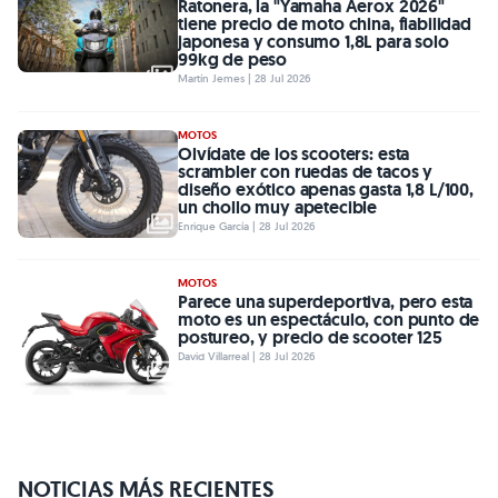
Ratonera, la "Yamaha Aerox 2026"
tiene precio de moto china, fiabilidad
japonesa y consumo 1,8L para solo
99kg de peso
Martín Jemes | 28 Jul 2026
MOTOS
Olvídate de los scooters: esta
scrambler con ruedas de tacos y
diseño exótico apenas gasta 1,8 L/100,
un chollo muy apetecible
Enrique García | 28 Jul 2026
MOTOS
Parece una superdeportiva, pero esta
moto es un espectáculo, con punto de
postureo, y precio de scooter 125
David Villarreal | 28 Jul 2026
NOTICIAS MÁS RECIENTES