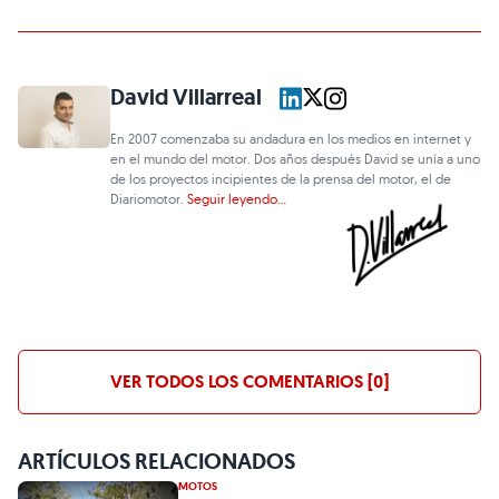
David Villarreal
En 2007 comenzaba su andadura en los medios en internet y
en el mundo del motor. Dos años después David se unía a uno
de los proyectos incipientes de la prensa del motor, el de
Diariomotor.
Seguir leyendo...
VER TODOS LOS COMENTARIOS [0]
ARTÍCULOS RELACIONADOS
MOTOS