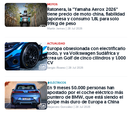
MOTOS
Ratonera, la "Yamaha Aerox 2026"
tiene precio de moto china, fiabilidad
japonesa y consumo 1,8L para solo
99kg de peso
Martín Jemes | 28 Jul 2026
ACTUALIDAD
Europa obsesionada con electrificarlo
todo, y va Volkswagen Sudáfrica y
crea un Golf de cinco cilindros y 1.000
CV
Sergio Álvarez | 28 Jul 2026
ELÉCTRICOS
En 9 meses 50.000 personas han
apostado por el coche eléctrico más
puntero de BMW, que está siendo el
golpe más duro de Europa a China
Alejandro González | 28 Jul 2026