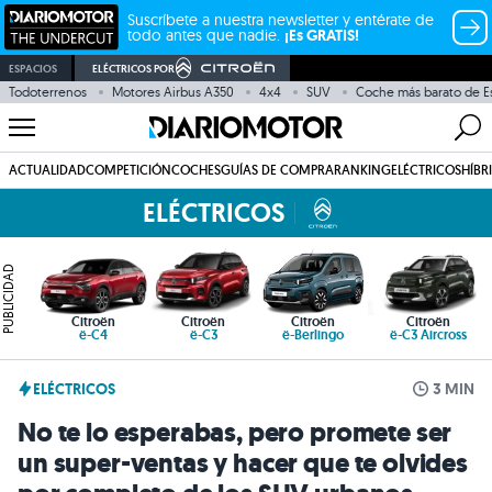
Suscríbete a nuestra newsletter y entérate de
todo antes que nadie.
¡Es GRATIS!
ESPACIOS
ELÉCTRICOS POR
Todoterrenos
Motores Airbus A350
4x4
SUV
Coche más barato de E
ACTUALIDAD
COMPETICIÓN
COCHES
GUÍAS DE COMPRA
RANKING
ELÉCTRICOS
HÍBR
ELÉCTRICOS
PUBLICIDAD
Citroën
Citroën
Citroën
Citroën
ë-C4
ë-C3
ë-Berlingo
ë-C3 Aircross
ELÉCTRICOS
3 MIN
No te lo esperabas, pero promete ser
un super-ventas y hacer que te olvides