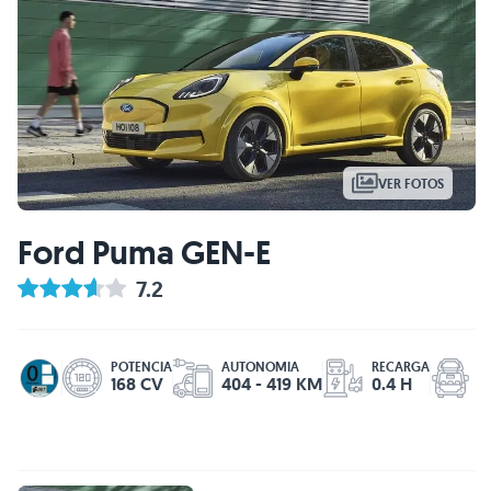
VER FOTOS
Ford Puma GEN-E
7.2
M
POTENCIA
AUTONOMIA
RECARGA
5
168 CV
404 - 419 KM
0.4 H