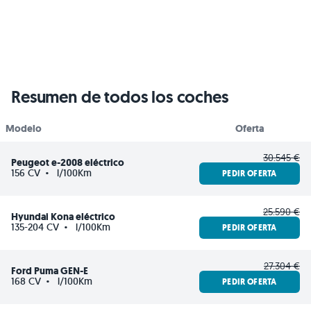
Resumen de todos los coches
Modelo
Oferta
30.545 €
Peugeot e-2008 eléctrico
156 CV
·
l/100Km
PEDIR OFERTA
25.590 €
Hyundai Kona eléctrico
135-204 CV
·
l/100Km
PEDIR OFERTA
27.304 €
Ford Puma GEN-E
168 CV
·
l/100Km
PEDIR OFERTA