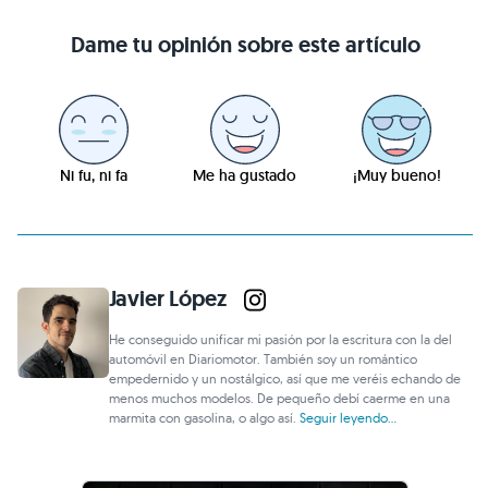
Dame tu opinión sobre este artículo
Ni fu, ni fa
Me ha gustado
¡Muy bueno!
Javier López
He conseguido unificar mi pasión por la escritura con la del
automóvil en Diariomotor. También soy un romántico
empedernido y un nostálgico, así que me veréis echando de
menos muchos modelos. De pequeño debí caerme en una
marmita con gasolina, o algo así.
Seguir leyendo...