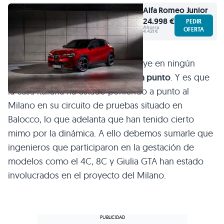
Alfa Romeo
Junior
24.998 €
PEDIR
Ahorra
OFERTA
4.421 €
Mientras que la estética no se intuye en ningún
aspecto,
sí que lo hace su puesta a punto
. Y es que
la casa italiana ha estado poniendo a punto al
Milano en su circuito de pruebas situado en
Balocco, lo que adelanta que han tenido cierto
mimo por la dinámica. A ello debemos sumarle que
ingenieros que participaron en la gestación de
modelos como el 4C, 8C y Giulia GTA han estado
involucrados en el proyecto del Milano.