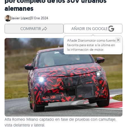
por completo de los SUV urbanos
alemanes
Javier López
|
31 Ene 2024
COMPARTIR
AÑADIR EN GOOGLE
Añade Diariomotor como fuente
favorita para estar a la última en
la información de motor.
Alfa Romeo Milano captado en fase de pruebas con camuflaje,
vista delantera y lateral.