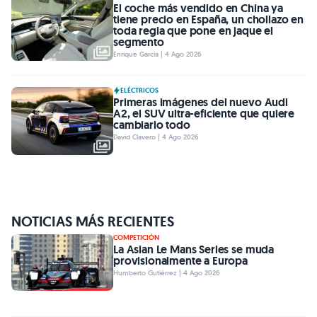
El coche más vendido en China ya
tiene precio en España, un chollazo en
toda regla que pone en jaque el
segmento
Enrique García | 4 Ago 2026
ELÉCTRICOS
Primeras imágenes del nuevo Audi
A2, el SUV ultra-eficiente que quiere
cambiarlo todo
David Clavero | 4 Ago 2026
NOTICIAS MÁS RECIENTES
COMPETICIÓN
La Asian Le Mans Series se muda
provisionalmente a Europa
Humberto Gutiérrez | 4 Ago 2026