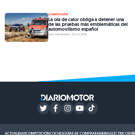
COMPETICIÓN
La ola de calor obliga a detener una
de las pruebas más emblemáticas del
automovilismo español
Iván Fernández | 22 Jul 2026
ACTUALIDAD
COMPETICIÓN
COCHES
GUÍAS DE COMPRA
RANKING
ELÉCTRICOS
HÍ