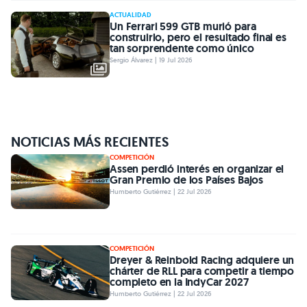
ACTUALIDAD
Un Ferrari 599 GTB murió para
construirlo, pero el resultado final es
tan sorprendente como único
Sergio Álvarez | 19 Jul 2026
NOTICIAS MÁS RECIENTES
COMPETICIÓN
Assen perdió interés en organizar el
Gran Premio de los Países Bajos
Humberto Gutiérrez | 22 Jul 2026
COMPETICIÓN
Dreyer & Reinbold Racing adquiere un
chárter de RLL para competir a tiempo
completo en la IndyCar 2027
Humberto Gutiérrez | 22 Jul 2026