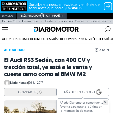
Suscríbete a nuestra newsletter y entérate de
todo antes que nadie.
¡Es GRATIS!
ESPACIOS
ELÉCTRICOS POR
Citroën C3
Ferrari Luce
Honda
Toyota Land Cruiser
Todoterreno
ACTUALIDAD
COMPETICIÓN
COCHES
GUÍAS DE COMPRA
RANKING
ELÉCTRICOS
HÍBR
ACTUALIDAD
3 MIN
El Audi RS3 Sedán, con 400 CV y
tracción total, ya está a la venta y
cuesta tanto como el BMW M2
Mario Herraiz
|
26 Jul 2017
COMPARTIR
AÑADIR EN GOOGLE
Añade Diariomotor como fuente
favorita para estar a la última en
la información de motor.