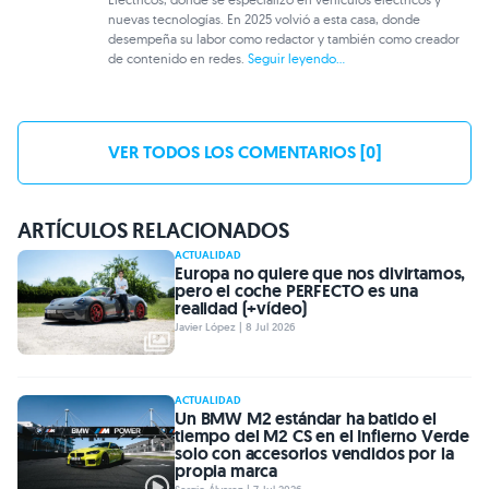
nuevas tecnologías. En 2025 volvió a esta casa, donde
desempeña su labor como redactor y también como creador
de contenido en redes.
Seguir leyendo...
VER TODOS LOS COMENTARIOS [0]
ARTÍCULOS RELACIONADOS
ACTUALIDAD
Europa no quiere que nos divirtamos,
pero el coche PERFECTO es una
realidad (+vídeo)
Javier López | 8 Jul 2026
ACTUALIDAD
Un BMW M2 estándar ha batido el
tiempo del M2 CS en el Infierno Verde
solo con accesorios vendidos por la
propia marca