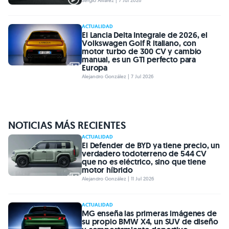
Sergio Álvarez | 7 Jul 2026
ACTUALIDAD
El Lancia Delta Integrale de 2026, el
Volkswagen Golf R italiano, con
motor turbo de 300 CV y cambio
manual, es un GTI perfecto para
Europa
Alejandro González | 7 Jul 2026
NOTICIAS MÁS RECIENTES
ACTUALIDAD
El Defender de BYD ya tiene precio, un
verdadero todoterreno de 544 CV
que no es eléctrico, sino que tiene
motor híbrido
Alejandro González | 11 Jul 2026
ACTUALIDAD
MG enseña las primeras imágenes de
su propio BMW X4, un SUV de diseño