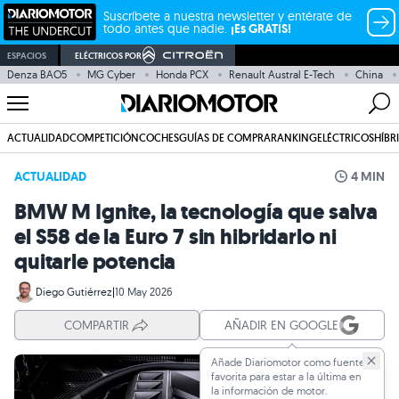
Suscríbete a nuestra newsletter y entérate de
todo antes que nadie.
¡Es GRATIS!
ESPACIOS
ELÉCTRICOS POR
Denza BAO5
MG Cyber
Honda PCX
Renault Austral E-Tech
China
ACTUALIDAD
COMPETICIÓN
COCHES
GUÍAS DE COMPRA
RANKING
ELÉCTRICOS
HÍBR
ACTUALIDAD
4 MIN
BMW M Ignite, la tecnología que salva
el S58 de la Euro 7 sin hibridarlo ni
quitarle potencia
Diego Gutiérrez
|
10 May 2026
COMPARTIR
AÑADIR EN GOOGLE
Añade Diariomotor como fuente
favorita para estar a la última en
la información de motor.