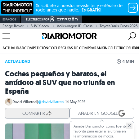
Suscríbete a nuestra newsletter y entérate de
todo antes que nadie.
¡Es GRATIS!
ESPACIOS
ELÉCTRICOS POR
Range Rover
SUV Xiaomi
Volkswagen ID. Cross
Toyota Yaris Cross 2026
ACTUALIDAD
COMPETICIÓN
COCHES
GUÍAS DE COMPRA
RANKING
ELÉCTRICOS
HÍBR
ACTUALIDAD
4 MIN
Coches pequeños y baratos, el
antídoto al SUV que no triunfa en
España
David Villarreal
|
@davidvillarreal
|
14 May 2026
COMPARTIR
AÑADIR EN GOOGLE
Añade Diariomotor como fuente
favorita para estar a la última en
la información de motor.