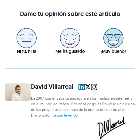
Dame tu opinión sobre este artículo
Ni fu, ni fa
Me ha gustado
¡Muy bueno!
David Villarreal
En 2007 comenzaba su andadura en los medios en internet y
en el mundo del motor. Dos años después David se unía a uno
de los proyectos incipientes de la prensa del motor, el de
Diariomotor.
Seguir leyendo...