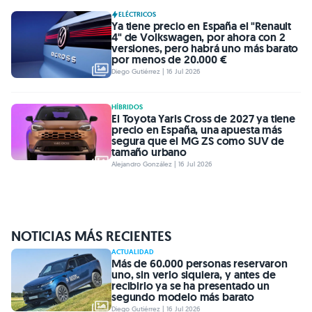
ELÉCTRICOS
Ya tiene precio en España el "Renault
4" de Volkswagen, por ahora con 2
versiones, pero habrá uno más barato
por menos de 20.000 €
Diego Gutiérrez | 16 Jul 2026
HÍBRIDOS
El Toyota Yaris Cross de 2027 ya tiene
precio en España, una apuesta más
segura que el MG ZS como SUV de
tamaño urbano
Alejandro González | 16 Jul 2026
NOTICIAS MÁS RECIENTES
ACTUALIDAD
Más de 60.000 personas reservaron
uno, sin verlo siquiera, y antes de
recibirlo ya se ha presentado un
segundo modelo más barato
Diego Gutiérrez | 16 Jul 2026