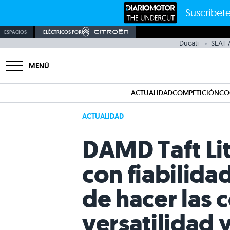
Suscríbete
ESPACIOS
ELÉCTRICOS POR
Ducati
SEAT 
MENÚ
ACTUALIDAD
COMPETICIÓN
CO
ACTUALIDAD
DAMD Taft Lit
con fiabilida
de hacer las 
versatilidad