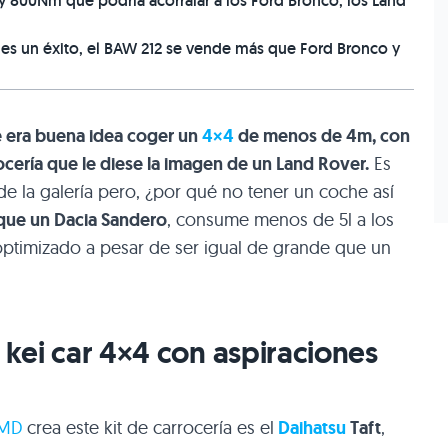
 800Nm que podría acorralar a los Ford Bronco, los Land
 es un éxito, el BAW 212 se vende más que Ford Bronco y
 era buena idea coger un
4×4
de menos de 4m, con
ocería que le diese la imagen de un Land Rover.
Es
de la galería pero, ¿por qué no tener un coche así
que un Dacia Sandero
, consume menos de 5l a los
optimizado a pesar de ser igual de grande que un
n kei car 4×4 con aspiraciones
MD
crea este kit de carrocería es el
Daihatsu
Taft
,