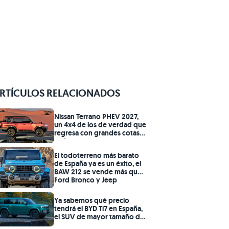
RTÍCULOS RELACIONADOS
Nissan Terrano PHEV 2027,
un 4x4 de los de verdad que
regresa con grandes cotas
todoterreno y un motor
híbrido enchufable de
El todoterreno más barato
420CV y 800Nm que podría
de España ya es un éxito, el
acorralar a los Ford Bronco,
BAW 212 se vende más que
los Land Cruiser o los
Ford Bronco y Jeep
Mercedes Clase G
Wrangler
Ya sabemos qué precio
tendrá el BYD Ti7 en España,
el SUV de mayor tamaño de
BYD