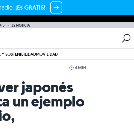
nadie.
¡Es GRATIS!
-5
ES NOTICIA
 Y SOSTENIBILIDAD
MOVILIDAD
4 MIN
over japonés
ica un ejemplo
io,