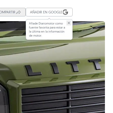
OMPARTIR
AÑADIR EN GOOGLE
Añade Diariomotor como
fuente favorita para estar a
la última en la información
de motor.