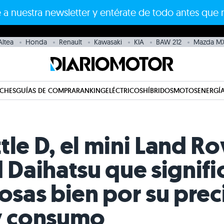
 a nuestra newsletter y entérate de todo antes que 
Altea
Honda
Renault
Kawasaki
KIA
BAW 212
Mazda MX
CHES
GUÍAS DE COMPRA
RANKING
ELÉCTRICOS
HÍBRIDOS
MOTOS
ENERGÍA
tle D, el mini Land R
d Daihatsu que signif
cosas bien por su prec
 y consumo