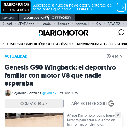
Suscríbete a nuestra newsletter y entérate de
todo antes que nadie.
¡Es GRATIS!
ESPACIOS
ELÉCTRICOS POR
Ducati
SEAT Altea
Honda
Renault
Kawasaki
KIA
BAW 212
ACTUALIDAD
COMPETICIÓN
COCHES
GUÍAS DE COMPRA
RANKING
ELÉCTRICOS
HÍBR
ACTUALIDAD
4 MIN
Genesis G90 Wingback: el deportivo
familiar con motor V8 que nadie
esperaba
Alejandro González
|
@GValex_
|
29 Nov 2025
COMPARTIR
AÑADIR EN GOOGLE
Añade Diariomotor como fuente
favorita para estar a la última en
la información de motor.