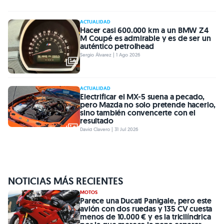
ACTUALIDAD
Hacer casi 600.000 km a un BMW Z4
M Coupé es admirable y es de ser un
auténtico petrolhead
Sergio Álvarez | 1 Ago 2026
ACTUALIDAD
Electrificar el MX-5 suena a pecado,
pero Mazda no solo pretende hacerlo,
sino también convencerte con el
resultado
David Clavero | 31 Jul 2026
NOTICIAS MÁS RECIENTES
MOTOS
Parece una Ducati Panigale, pero este
avión con dos ruedas y 135 CV cuesta
menos de 10.000 € y es la tricilíndrica