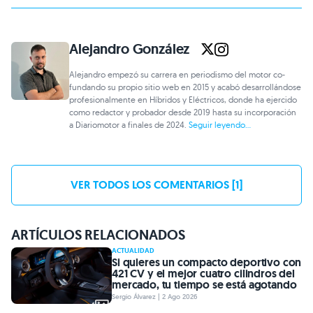
Alejandro González
Alejandro empezó su carrera en periodismo del motor co-
fundando su propio sitio web en 2015 y acabó desarrollándose
profesionalmente en Híbridos y Eléctricos, donde ha ejercido
como redactor y probador desde 2019 hasta su incorporación
a Diariomotor a finales de 2024.
Seguir leyendo...
VER TODOS LOS COMENTARIOS [1]
ARTÍCULOS RELACIONADOS
ACTUALIDAD
Si quieres un compacto deportivo con
421 CV y el mejor cuatro cilindros del
mercado, tu tiempo se está agotando
Sergio Álvarez | 2 Ago 2026