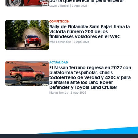
por la que merece la pena esperar
David Villarreal | 2 Ago 2026
COMPETICIÓN
Rally de Finlandia: Sami Pajari firma la
victoria número 200 de los
finlandeses voladores en el WRC
Iván Fernández | 2 Ago 2026
ACTUALIDAD
El Nissan Terrano regresa en 2027 con
plataforma "española", chasis
todoterreno de verdad y 420CV para
plantarse ante los Land Rover
Defender y Toyota Land Cruiser
Martín Jemes | 2 Ago 2026