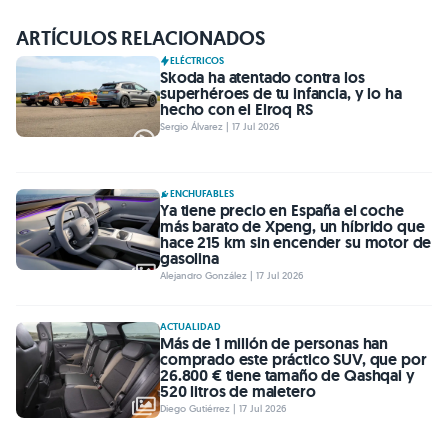
ARTÍCULOS RELACIONADOS
ELÉCTRICOS
Skoda ha atentado contra los
superhéroes de tu infancia, y lo ha
hecho con el Elroq RS
Sergio Álvarez | 17 Jul 2026
ENCHUFABLES
Ya tiene precio en España el coche
más barato de Xpeng, un híbrido que
hace 215 km sin encender su motor de
gasolina
Alejandro González | 17 Jul 2026
ACTUALIDAD
Más de 1 millón de personas han
comprado este práctico SUV, que por
26.800 € tiene tamaño de Qashqai y
520 litros de maletero
Diego Gutiérrez | 17 Jul 2026