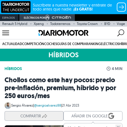
Suscríbete a nuestra newsletter y entérate de
todo antes que nadie.
¡Es GRATIS!
ESPACIOS
ELÉCTRICOS POR
Renault 5 Hybrid
Xpeng
Todoterrenos
Toyota Crown
BYD
Voge
ACTUALIDAD
COMPETICIÓN
COCHES
GUÍAS DE COMPRA
RANKING
ELÉCTRICOS
HÍBR
HÍBRIDOS
HÍBRIDOS
4 MIN
Chollos como este hay pocos: precio
pre-inflación, premium, híbrido y por
250 euros/mes
Sergio Álvarez
|
@sergioalvarez88
|
21 Abr 2023
COMPARTIR
AÑADIR EN GOOGLE