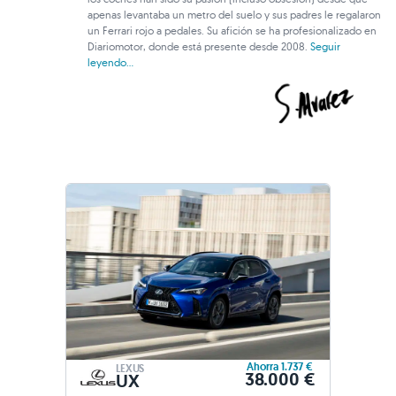
apenas levantaba un metro del suelo y sus padres le regalaron
un Ferrari rojo a pedales. Su afición se ha profesionalizado en
Diariomotor, donde está presente desde 2008.
Seguir
leyendo...
Ahorra 1.737 €
LEXUS
38.000 €
UX