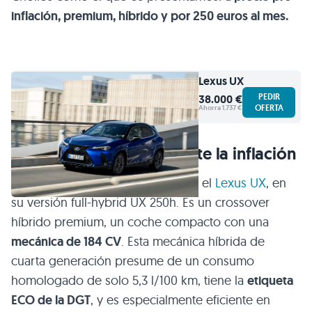
inflación, premium, híbrido y por 250 euros al mes.
Lexus
UX
PEDIR
38.000 €
OFERTA
Ahorra 1.737 €
Así es el Lexus UX que bate la inflación
El protagonista de este artículo es el
Lexus UX
, en
su versión full-hybrid UX 250h. Es un crossover
híbrido premium, un coche compacto con una
mecánica de 184 CV
. Esta mecánica híbrida de
cuarta generación presume de un consumo
homologado de solo 5,3 l/100 km, tiene la
etiqueta
ECO de la DGT
, y es especialmente eficiente en