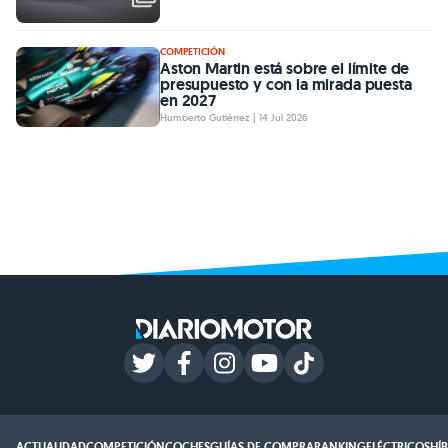
COMPETICIÓN
Aston Martin está sobre el límite de
presupuesto y con la mirada puesta
en 2027
Humberto Gutiérrez | 14 Jul 2026
ACTUALIDAD
COMPETICIÓN
COCHES
GUÍAS DE COMPRA
RANKING
ELÉCTRICOS
HÍ