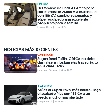
HÍBRIDOS
Del tamaño de un SEAT Ateca pero
por menos de 21.000 € a estreno, es
con 160 CV, cambio automático y
súper equipado una excelente
propuesta para la familia
Enrique García | 14 Jul 2026
NOTICIAS MÁS RECIENTES
COMPETICIÓN
Según Rémi Taffin, ORECA no debe
dormirse en los laureles tras su éxito
en la clase LMP2
Humberto Gutiérrez | 14 Jul 2026
ELÉCTRICOS
Así es el Cupra Raval más barato, llega
el acabado Plus con 135 CV a un
precio mucho más ajustado
Enrique García | 14 Jul 2026