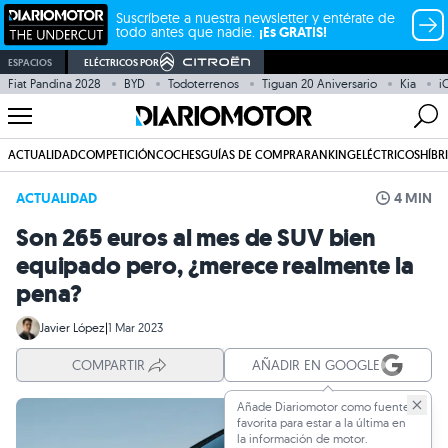
Suscríbete a nuestra newsletter y entérate de
todo antes que nadie.
¡Es GRATIS!
ESPACIOS
ELÉCTRICOS POR
Fiat Pandina 2028
BYD
Todoterrenos
Tiguan 20 Aniversario
Kia
i
ACTUALIDAD
COMPETICIÓN
COCHES
GUÍAS DE COMPRA
RANKING
ELÉCTRICOS
HÍBR
ACTUALIDAD
4 MIN
Son 265 euros al mes de SUV bien
equipado pero, ¿merece realmente la
pena?
Javier López
|
1 Mar 2023
COMPARTIR
AÑADIR EN GOOGLE
Añade Diariomotor como fuente
favorita para estar a la última en
la información de motor.