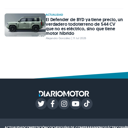
ACTUALIDAD
El Defender de BYD ya tiene precio, un
verdadero todoterreno de 544 CV
que no es eléctrico, sino que tiene
motor híbrido
Alejandro González | 11 Jul 2026
ACTUALIDAD
COMPETICIÓN
COCHES
GUÍAS DE COMPRA
RANKING
ELÉCTRICOS
HÍ