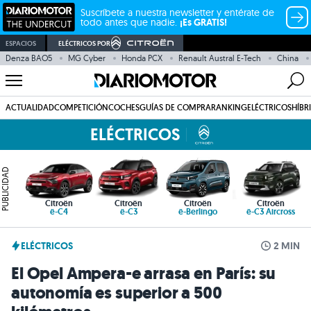
Suscríbete a nuestra newsletter y entérate de
todo antes que nadie.
¡Es GRATIS!
ESPACIOS
ELÉCTRICOS POR
Denza BAO5
MG Cyber
Honda PCX
Renault Austral E-Tech
China
ACTUALIDAD
COMPETICIÓN
COCHES
GUÍAS DE COMPRA
RANKING
ELÉCTRICOS
HÍBR
ELÉCTRICOS
PUBLICIDAD
Citroën
Citroën
Citroën
Citroën
ë-C4
ë-C3
ë-Berlingo
ë-C3 Aircross
ELÉCTRICOS
2 MIN
El Opel Ampera-e arrasa en París: su
autonomía es superior a 500