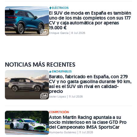
ELÉCTRICOS
El SUV de moda en España es también
uno de los más completos con sus 177
CV y caja automática por apenas
19.000 €
Enrique García | 8 Jul 2026
NOTICIAS MÁS RECIENTES
ENCHUFABLES
Barato, fabricado en España, con 279
CV y no gasta gasolina durante 90 km,
así es el SUV sin rival en calidad-
precio
Javier López | 11 Jul 2026
COMPETICIÓN
Aston Martin Racing apuntala a su
socio misterioso en la clase GTD Pro
del Campeonato IMSA SportsCar
Humberto Gutiérrez | 11 Jul 2026