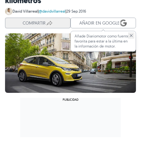
kilómetros
David Villarreal
|
@davidvillarreal
|
29 Sep 2016
COMPARTIR
AÑADIR EN GOOGLE
Añade Diariomotor como fuente
favorita para estar a la última en
la información de motor.