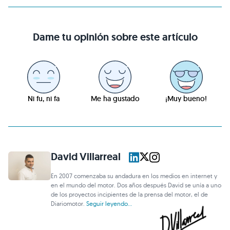
Dame tu opinión sobre este artículo
Ni fu, ni fa
Me ha gustado
¡Muy bueno!
David Villarreal
En 2007 comenzaba su andadura en los medios en internet y
en el mundo del motor. Dos años después David se unía a uno
de los proyectos incipientes de la prensa del motor, el de
Diariomotor.
Seguir leyendo...