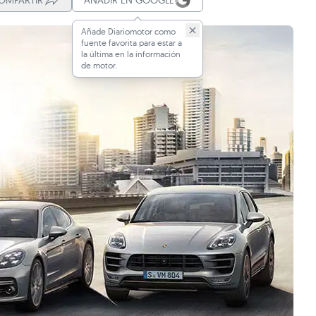
OMPARTIR
AÑADIR EN GOOGLE
Añade Diariomotor como
fuente favorita para estar a
la última en la información
de motor.