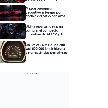
38.000.000 € en coches
Mazda prepara un
deportivo artesanal por
encima del MX-5 con alma
de RX-7
Última oportunidad para
comprar el compacto
deportivo de 421 CV y 4
cilindros
Un BMW Z4 M Coupé con
casi 600.000 km: la historia
de un auténtico petrolhead