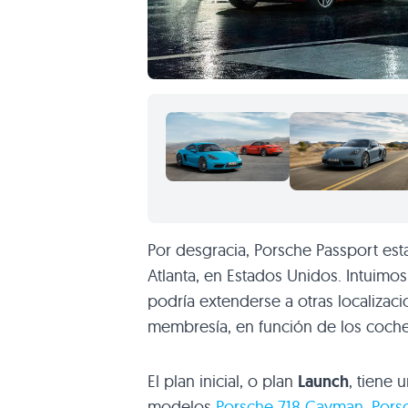
Por desgracia, Porsche Passport es
Atlanta, en Estados Unidos. Intuimo
podría extenderse a otras localizaci
membresía, en función de los coches
El plan inicial, o plan
Launch
, tiene 
modelos
Porsche 718 Cayman
,
Pors