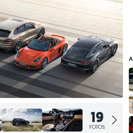
A
19
FOTOS