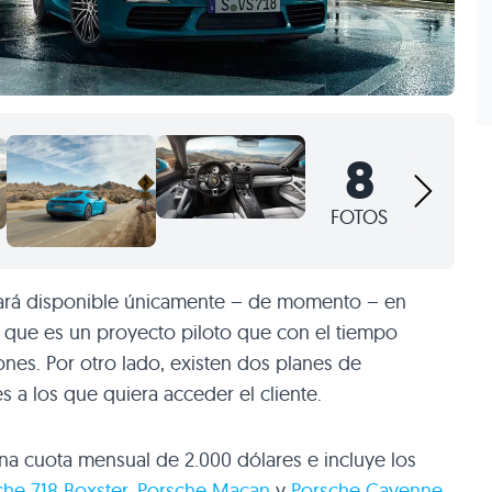
8
FOTOS
tará disponible únicamente – de momento – en
s que es un proyecto piloto que con el tiempo
ones. Por otro lado, existen dos planes de
 a los que quiera acceder el cliente.
una cuota mensual de 2.000 dólares e incluye los
che 718 Boxster
,
Porsche Macan
y
Porsche Cayenne
.