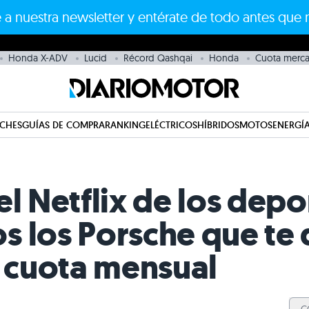
 a nuestra newsletter y entérate de todo antes que 
Honda X-ADV
Lucid
Récord Qashqai
Honda
Cuota merc
CHES
GUÍAS DE COMPRA
RANKING
ELÉCTRICOS
HÍBRIDOS
MOTOS
ENERGÍA
el Netflix de los depo
 los Porsche que te 
 cuota mensual