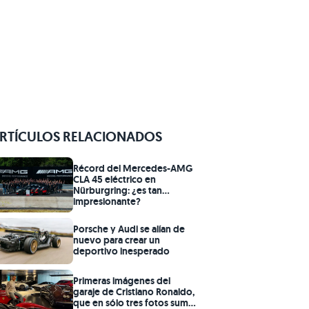
RTÍCULOS RELACIONADOS
Récord del Mercedes-AMG
CLA 45 eléctrico en
Nürburgring: ¿es tan
impresionante?
Porsche y Audi se alían de
nuevo para crear un
deportivo inesperado
Primeras imágenes del
garaje de Cristiano Ronaldo,
que en sólo tres fotos suma