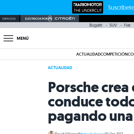
Suscríbete
ESPACIOS
ELÉCTRICOS POR
Bugatti
SUV
Fiat
MENÚ
ACTUALIDAD
COMPETICIÓN
CO
ACTUALIDAD
Porsche crea 
conduce todos
pagando una
David Villarreal
|
@davidvillarreal
|
11 Oct 2017