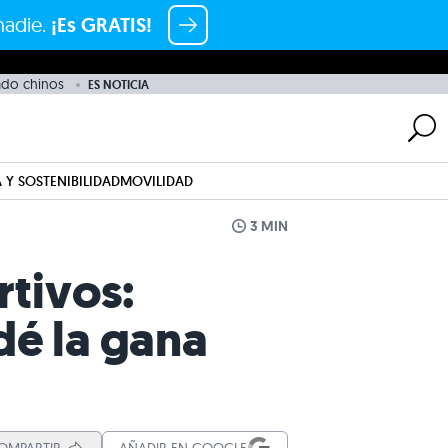
nadie.
¡Es GRATIS!
ado chinos
ES NOTICIA
 Y SOSTENIBILIDAD
MOVILIDAD
3 MIN
rtivos:
dé la gana