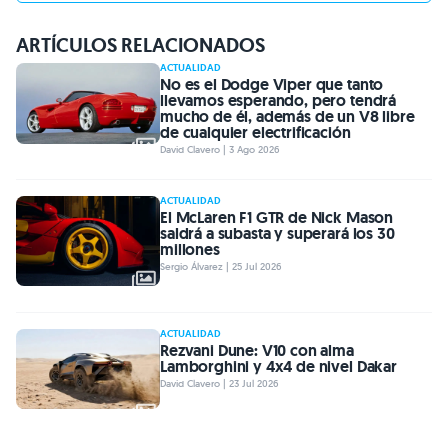
ARTÍCULOS RELACIONADOS
ACTUALIDAD
No es el Dodge Viper que tanto
llevamos esperando, pero tendrá
mucho de él, además de un V8 libre
de cualquier electrificación
David Clavero | 3 Ago 2026
ACTUALIDAD
El McLaren F1 GTR de Nick Mason
saldrá a subasta y superará los 30
millones
Sergio Álvarez | 25 Jul 2026
ACTUALIDAD
Rezvani Dune: V10 con alma
Lamborghini y 4x4 de nivel Dakar
David Clavero | 23 Jul 2026