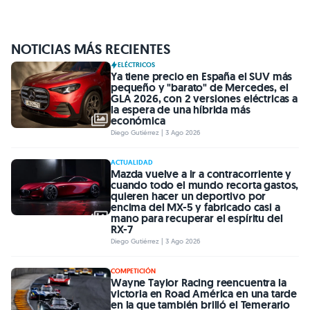
NOTICIAS MÁS RECIENTES
ELÉCTRICOS
Ya tiene precio en España el SUV más
pequeño y "barato" de Mercedes, el
GLA 2026, con 2 versiones eléctricas a
la espera de una híbrida más
económica
Diego Gutiérrez | 3 Ago 2026
ACTUALIDAD
Mazda vuelve a ir a contracorriente y
cuando todo el mundo recorta gastos,
quieren hacer un deportivo por
encima del MX-5 y fabricado casi a
mano para recuperar el espíritu del
RX-7
Diego Gutiérrez | 3 Ago 2026
COMPETICIÓN
Wayne Taylor Racing reencuentra la
victoria en Road América en una tarde
en la que también brilló el Temerario