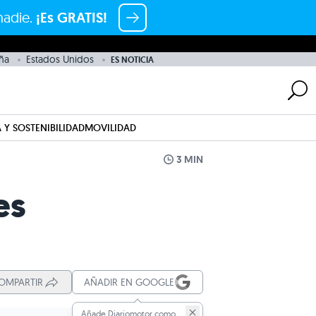
nadie.
¡Es GRATIS!
ña
Estados Unidos
ES NOTICIA
 Y SOSTENIBILIDAD
MOVILIDAD
3 MIN
es
OMPARTIR
AÑADIR EN GOOGLE
Añade Diariomotor como