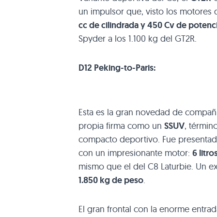
un impulsor que, visto los motores d
cc de cilindrada y 450 Cv de potenc
Spyder a los 1.100 kg del
GT2R
.
D12
Peking-to-Paris:
Esta es la gran novedad de compañí
propia firma como un
SSUV
, términ
compacto deportivo. Fue presentad
con un impresionante motor:
6 litr
mismo que el del
C8
Laturbie. Un e
1.850 kg de peso
.
El gran frontal con la enorme entrada