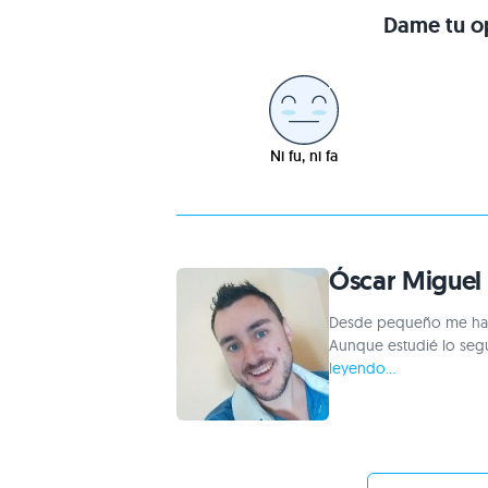
Dame tu op
Ni fu, ni fa
Óscar Miguel
Desde pequeño me han 
Aunque estudié lo seg
leyendo...