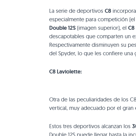
La serie de deportivos
C8
incorpora
especialmente para competición (e
Double 12S
(imagen superior), el
C8
descapotables que comparten un e
Respectivamente disminuyen su peso
del Spyder, lo que les confiere una g
C8
Laviolette:
Otra de las peculiaridades de los C
vertical, muy adecuado por el gran e
Estos tres deportivos alcanzan los
3
Double 12S puede llegar hasta la in