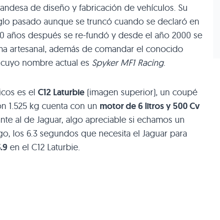
landesa de diseño y fabricación de vehículos. Su
siglo pasado aunque se truncó cuando se declaró en
50 años después se re-fundó y desde el año 2000 se
rma artesanal, además de comandar el conocido
, cuyo nombre actual es
Spyker
MF1
Racing
.
icos es el
C12
Laturbie
(imagen superior), un coupé
on 1.525 kg cuenta con un
motor de 6 litros y 500 Cv
tante al de Jaguar, algo apreciable si echamos un
go, los 6.3 segundos que necesita el Jaguar para
.9
en el
C12
Laturbie.