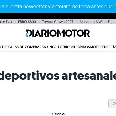
 a nuestra newsletter y entérate de todo antes que 
cer Evo
EBRO S800
Toyota Crown 2027
Aranceles VW
Espa
CHES
GUÍAS DE COMPRA
RANKING
ELÉCTRICOS
HÍBRIDOS
MOTOS
ENERGÍA
deportivos artesanal
C