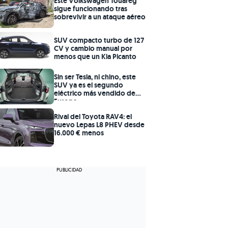
Este Volkswagen Touareg
sigue funcionando tras
sobrevivir a un ataque aéreo
SUV compacto turbo de 127
CV y cambio manual por
menos que un Kia Picanto
Sin ser Tesla, ni chino, este
SUV ya es el segundo
eléctrico más vendido de
Europa
Rival del Toyota RAV4: el
nuevo Lepas L8 PHEV desde
16.000 € menos