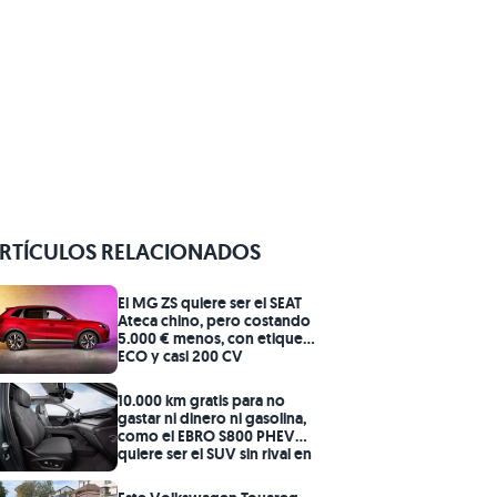
RTÍCULOS RELACIONADOS
El MG ZS quiere ser el SEAT
Ateca chino, pero costando
5.000 € menos, con etiqueta
ECO y casi 200 CV
10.000 km gratis para no
gastar ni dinero ni gasolina,
como el EBRO S800 PHEV
quiere ser el SUV sin rival en
calidad-precio