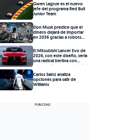
Gwen Lagrue es el nuevo
jefe del programa Red Bull
Junior Team
Elon Musk predice que el
dinero dejará de importar
en 2036 gracias a robots
como el Tesla Optimus
El Mitsubishi Lancer Evo de
2026, con este diseño, sería
una radical berlina con
motor turbo y potencia de
Audi RS3
Carlos Sainz analiza
opciones para salir de
Williams