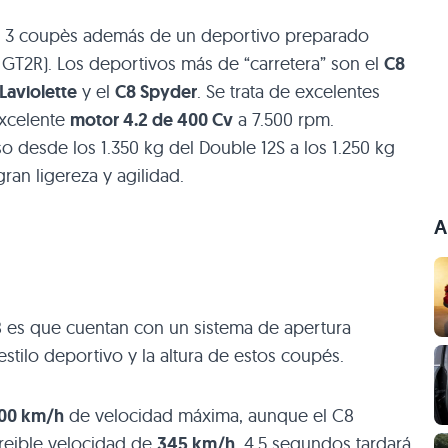
 3 coupès además de un deportivo preparado
l
GT2R
). Los deportivos más de “carretera” son el
C8
Laviolette
y el
C8
Spyder
. Se trata de excelentes
xcelente
motor 4.2 de 400 Cv
a 7.500 rpm.
 desde los 1.350 kg del Double 12S a los 1.250 kg
ran ligereza y agilidad.
A
8 es que cuentan con un sistema de apertura
stilo deportivo y la altura de estos coupés.
00 km/h
de velocidad máxima, aunque el
C8
creible velocidad de
345 km/h
. 4.5 segundos tardará