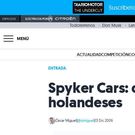
Suscríbete
ESPACIOS
ELÉCTRICOS POR
Todoterrenos
Elon Musk
Lan
MENÚ
ACTUALIDAD
COMPETICIÓN
CO
ENTRADA
Spyker Cars: 
holandeses
Óscar Miguel
|
@omiguel
|
13 Dic 2006