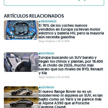
ARTÍCULOS RELACIONADOS
ENCHUFABLES
El 70% de los coches nuevos
vendidos en Europa ya llevan motor
eléctrico y batería HV, pero la mayoría
aún necesita gasolina
Diego Gutiérrez | 23 Jul 2026
ELÉCTRICOS
Europa buscando un SUV barato y
llegan los chinos y plantan, por 18.400
€, el chollo de 2026, mucho más
barato que sus rivales de BYD, Renault
y Kia
Diego Gutiérrez | 23 Jul 2026
ELÉCTRICOS
El nuevo Range Rover no es un
todoterreno ni siquiera un SUV, es tan
bajito como un Yaris y se parece más
al Alpine A390 que al Porsche
Cayenne Coupé