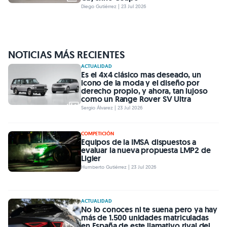
Diego Gutiérrez | 23 Jul 2026
NOTICIAS MÁS RECIENTES
ACTUALIDAD
Es el 4x4 clásico mas deseado, un
icono de la moda y el diseño por
derecho propio, y ahora, tan lujoso
como un Range Rover SV Ultra
Sergio Álvarez | 23 Jul 2026
COMPETICIÓN
Equipos de la IMSA dispuestos a
evaluar la nueva propuesta LMP2 de
Ligier
Humberto Gutiérrez | 23 Jul 2026
ACTUALIDAD
No lo conoces ni te suena pero ya hay
más de 1.500 unidades matriculadas
en España de este llamativo rival del