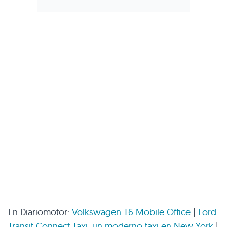
En Diariomotor:
Volkswagen
T6
Mobile Office
|
Ford
Transit Connect Taxi, un moderno taxi en New York
|