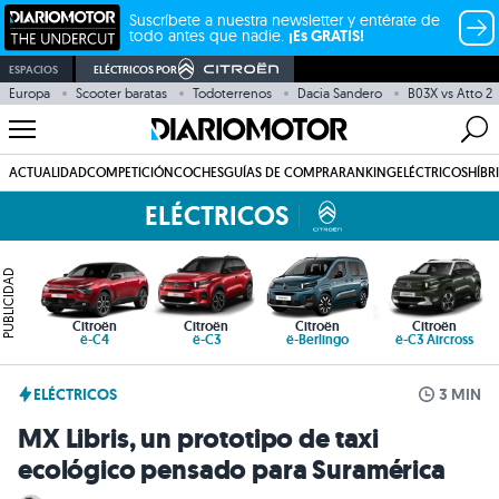
Suscríbete a nuestra newsletter y entérate de
todo antes que nadie.
¡Es GRATIS!
ESPACIOS
ELÉCTRICOS POR
Europa
Scooter baratas
Todoterrenos
Dacia Sandero
B03X vs Atto 2
ACTUALIDAD
COMPETICIÓN
COCHES
GUÍAS DE COMPRA
RANKING
ELÉCTRICOS
HÍBR
ELÉCTRICOS
PUBLICIDAD
Citroën
Citroën
Citroën
Citroën
ë-C4
ë-C3
ë-Berlingo
ë-C3 Aircross
ELÉCTRICOS
3 MIN
MX Libris, un prototipo de taxi
ecológico pensado para Suramérica