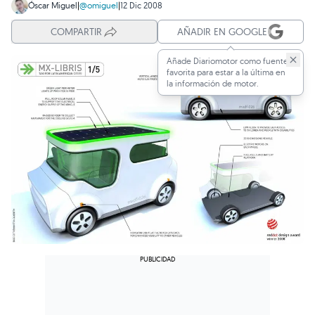
Óscar Miguel
|
@omiguel
|
12 Dic 2008
COMPARTIR
AÑADIR EN GOOGLE
Añade Diariomotor como fuente
favorita para estar a la última en
la información de motor.