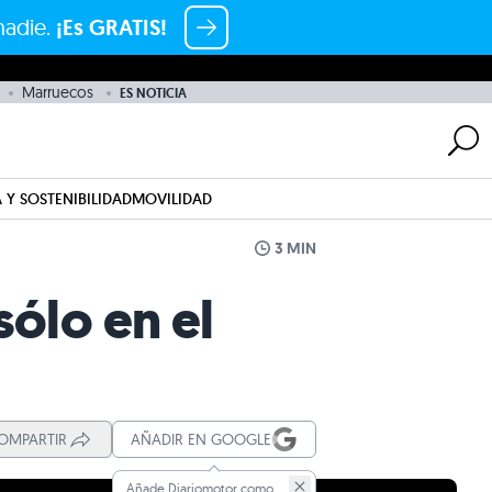
nadie.
¡Es GRATIS!
Marruecos
ES NOTICIA
 Y SOSTENIBILIDAD
MOVILIDAD
3 MIN
sólo en el
OMPARTIR
AÑADIR EN GOOGLE
Añade Diariomotor como