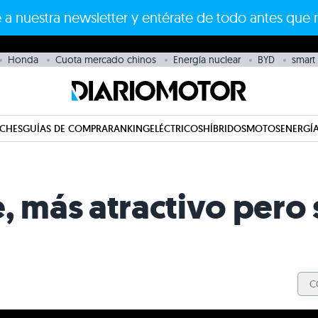
 a nuestra newsletter y entérate de todo antes que 
Honda
Cuota mercado chinos
Energía nuclear
BYD
smart
CHES
GUÍAS DE COMPRA
RANKING
ELÉCTRICOS
HÍBRIDOS
MOTOS
ENERGÍA
, más atractivo pero 
C