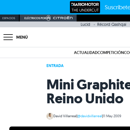
Suscríbete
ESPACIOS
ELÉCTRICOS POR
Lucid
Récord Qashqai
MENÚ
ACTUALIDAD
COMPETICIÓN
CO
ENTRADA
Mini Graphite
Reino Unido
David Villarreal
|
@davidvillarreal
|
11 May 2009