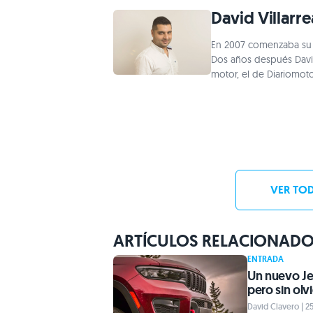
David Villarre
En 2007 comenzaba su 
Dos años después David
motor, el de Diariomot
VER TOD
ARTÍCULOS RELACIONAD
ENTRADA
Un nuevo Je
pero sin olv
David Clavero | 2