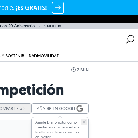
nadie.
¡Es GRATIS!
uan 20 Aniversario
ES NOTICIA
 Y SOSTENIBILIDAD
MOVILIDAD
2 MIN
ompetición
OMPARTIR
AÑADIR EN GOOGLE
Añade Diariomotor como
fuente favorita para estar a
la última en la información
de motor.