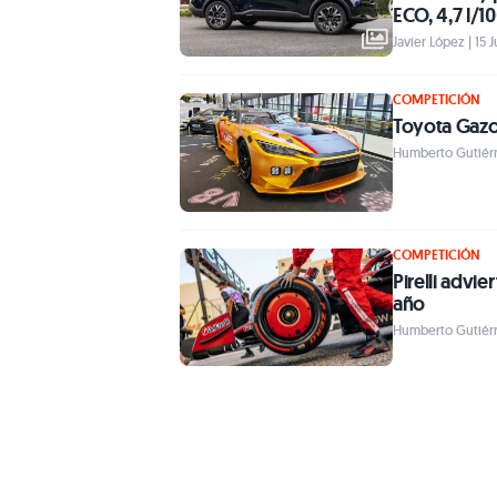
ECO, 4,7 l/1
Javier López | 15 
COMPETICIÓN
Toyota Gazo
Humberto Gutiérre
COMPETICIÓN
Pirelli advi
año
Humberto Gutiérre