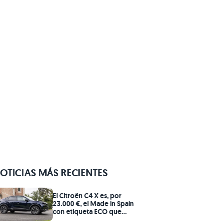
OTICIAS MÁS RECIENTES
El Citroën C4 X es, por
23.000 €, el Made in Spain
con etiqueta ECO que
quiere pararle los pies a los