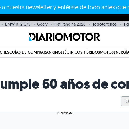
 a nuestra newsletter y entérate de todo antes que 
BMW R 12 G/S
Geely
Fiat Pandina 2028
Todoterrenos
Tig
CHES
GUÍAS DE COMPRA
RANKING
ELÉCTRICOS
HÍBRIDOS
MOTOS
ENERGÍA
 cumple 60 años de c
C