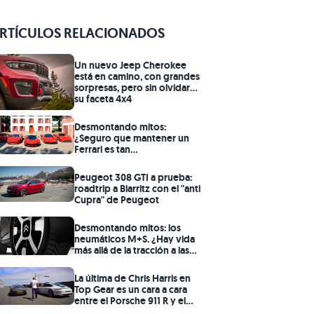
RTÍCULOS RELACIONADOS
Un nuevo Jeep Cherokee
está en camino, con grandes
sorpresas, pero sin olvidar
su faceta 4x4
Desmontando mitos:
¿Seguro que mantener un
Ferrari es tan
prohibitivamente caro
como dicen?
Peugeot 308 GTI a prueba:
roadtrip a Biarritz con el "anti
Cupra" de Peugeot
Desmontando mitos: los
neumáticos M+S. ¿Hay vida
más allá de la tracción a las
cuatro ruedas?
La última de Chris Harris en
Top Gear es un cara a cara
entre el Porsche 911 R y el
Aston Martin V12 Vantage S