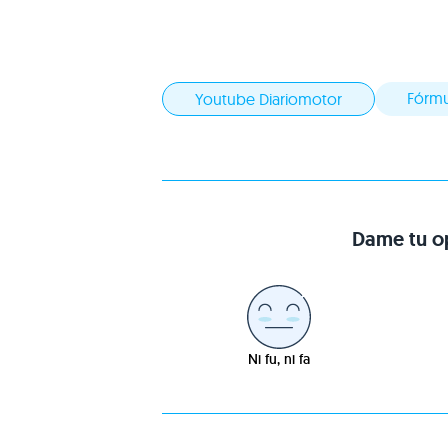
Fórmu
Youtube Diariomotor
Dame tu op
Ni fu, ni fa