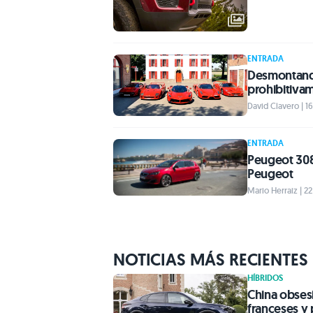
ENTRADA
Desmontando
prohibitiva
David Clavero | 1
ENTRADA
Peugeot 308 
Peugeot
Mario Herraiz | 2
NOTICIAS MÁS RECIENTES
HÍBRIDOS
China obses
franceses y 