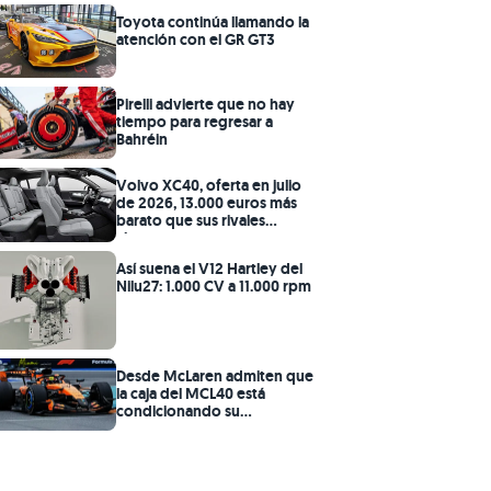
chinos
Toyota continúa llamando la
atención con el GR GT3
Pirelli advierte que no hay
tiempo para regresar a
Bahréin
Volvo XC40, oferta en julio
de 2026, 13.000 euros más
barato que sus rivales
alemanes
Así suena el V12 Hartley del
Nilu27: 1.000 CV a 11.000 rpm
Desde McLaren admiten que
la caja del MCL40 está
condicionando su
rendimiento