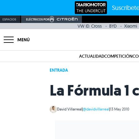
Suscríbete
ESPACIOS
ELÉCTRICOS POR
VW ID. Cross
BYD
Xiaomi
MENÚ
ACTUALIDAD
COMPETICIÓN
CO
ENTRADA
La Fórmula 1
David Villarreal
|
@davidvillarreal
|
13 May 2010