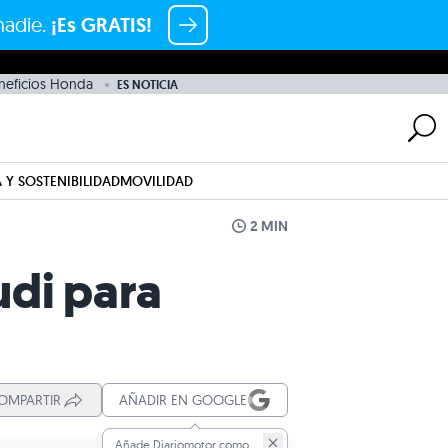
nadie.
¡Es GRATIS!
neficios Honda
ES NOTICIA
 Y SOSTENIBILIDAD
MOVILIDAD
2 MIN
udi para
OMPARTIR
AÑADIR EN GOOGLE
Añade Diariomotor como