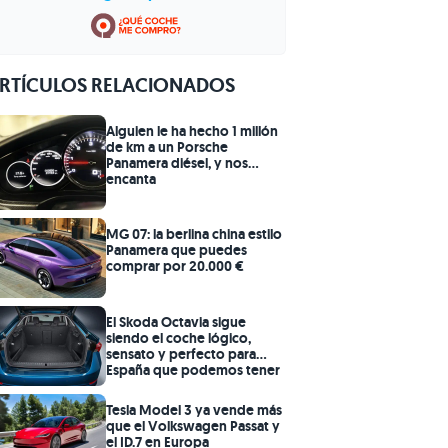
RTÍCULOS RELACIONADOS
Alguien le ha hecho 1 millón
de km a un Porsche
Panamera diésel, y nos
encanta
MG 07: la berlina china estilo
Panamera que puedes
comprar por 20.000 €
El Skoda Octavia sigue
siendo el coche lógico,
sensato y perfecto para
España que podemos tener
por 200 € al mes
Tesla Model 3 ya vende más
que el Volkswagen Passat y
el ID.7 en Europa