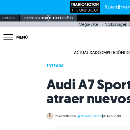
Suscríbete
ESPACIOS
ELÉCTRICOS POR
Mega-yate
Volkswagen G
MENÚ
ACTUALIDAD
COMPETICIÓN
CO
ENTRADA
Audi A7 Sport
atraer nuevos
David Villarreal
|
@davidvillarreal
|
16 Nov 2010