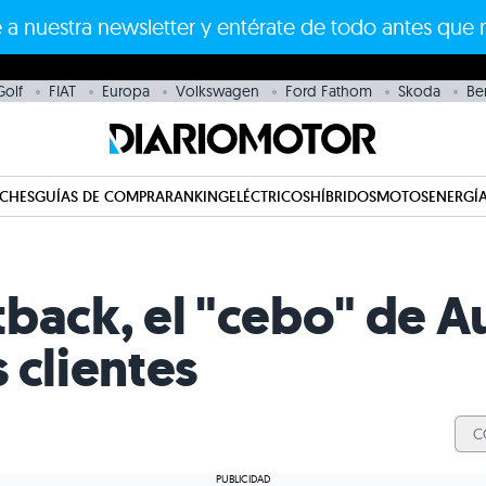
 a nuestra newsletter y entérate de todo antes que 
olf
FIAT
Europa
Volkswagen
Ford Fathom
Skoda
Be
CHES
GUÍAS DE COMPRA
RANKING
ELÉCTRICOS
HÍBRIDOS
MOTOS
ENERGÍA
back, el "cebo" de A
 clientes
C