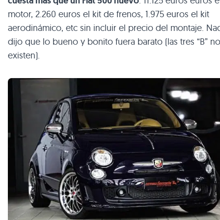
cuesta más que un Fiat 500 nuevo
: 11.125 euros euros e
motor, 2.260 euros el kit de frenos, 1.975 euros el kit
aerodinámico, etc sin incluir el precio del montaje. Na
dijo que lo bueno y bonito fuera barato (las tres “B” n
existen).