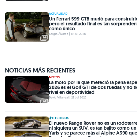
ACTUALIDAD
Un Ferrari 599 GTB murió para construirl
pero el resultado final es tan sorprenden
como único
Sergio Álvarez | 19 Jul 2026
NOTICIAS MÁS RECIENTES
MOTOS
La moto por la que mereció la pena espe
2026 es el Golf GTI de dos ruedas y no t
rival en deportividad
David Villarreal | 23 Jul 2026
ELÉCTRICOS
El nuevo Range Rover no es un todoterr
ni siquiera un SUV, es tan bajito como un
Yaris y se parece más al Alpine A390 que