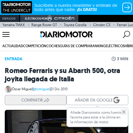
Suscríbete a nuestra newsletter y entérate de
todo antes que nadie.
¡Es GRATIS!
ESPACIOS
ELÉCTRICOS POR
Yamaha TMAX
Range Rover GT
Toyota Corolla
Citroën C3
Ferrari L
ACTUALIDAD
COMPETICIÓN
COCHES
GUÍAS DE COMPRA
RANKING
ELÉCTRICOS
HÍBR
ENTRADA
3 MIN
Romeo Ferraris y su Abarth 500, otra
joyita llegada de Italia
Óscar Miguel
|
@omiguel
|
21 Dic 2010
COMPARTIR
AÑADIR EN GOOGLE
Añade Diariomotor como fuente
favorita para estar a la última en
la información de motor.