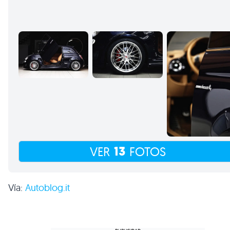
13
VER
FOTOS
Vía:
Autoblog.it