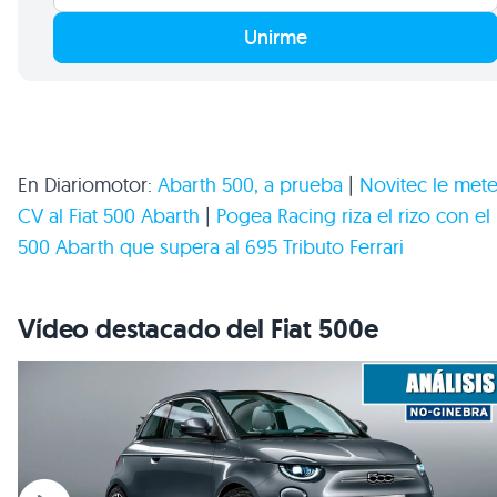
Unirme
En Diariomotor:
Abarth 500, a prueba
|
Novitec le mete
CV al Fiat 500 Abarth
|
Pogea Racing riza el rizo con el
500 Abarth que supera al 695 Tributo Ferrari
Vídeo destacado del Fiat 500e