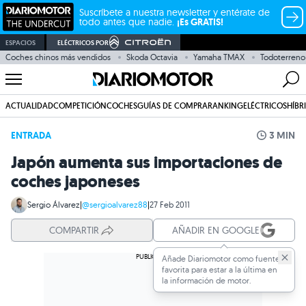
Suscríbete a nuestra newsletter y entérate de
todo antes que nadie.
¡Es GRATIS!
ESPACIOS
ELÉCTRICOS POR
Coches chinos más vendidos
Skoda Octavia
Yamaha TMAX
Todoterreno
ACTUALIDAD
COMPETICIÓN
COCHES
GUÍAS DE COMPRA
RANKING
ELÉCTRICOS
HÍBR
ENTRADA
3 MIN
Japón aumenta sus importaciones de
coches japoneses
Sergio Álvarez
|
@sergioalvarez88
|
27 Feb 2011
COMPARTIR
AÑADIR EN GOOGLE
Añade Diariomotor como fuente
favorita para estar a la última en
la información de motor.