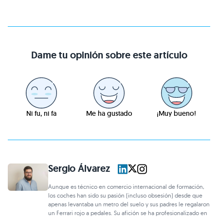
Dame tu opinión sobre este artículo
Ni fu, ni fa
Me ha gustado
¡Muy bueno!
Sergio Álvarez
Aunque es técnico en comercio internacional de formación,
los coches han sido su pasión (incluso obsesión) desde que
apenas levantaba un metro del suelo y sus padres le regalaron
un Ferrari rojo a pedales. Su afición se ha profesionalizado en