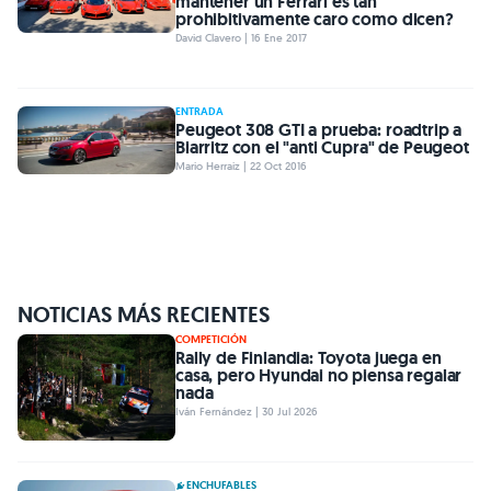
mantener un Ferrari es tan
prohibitivamente caro como dicen?
David Clavero | 16 Ene 2017
ENTRADA
Peugeot 308 GTI a prueba: roadtrip a
Biarritz con el "anti Cupra" de Peugeot
Mario Herraiz | 22 Oct 2016
NOTICIAS MÁS RECIENTES
COMPETICIÓN
Rally de Finlandia: Toyota juega en
casa, pero Hyundai no piensa regalar
nada
Iván Fernández | 30 Jul 2026
ENCHUFABLES