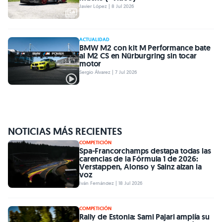
Javier López | 8 Jul 2026
ACTUALIDAD
BMW M2 con kit M Performance bate
al M2 CS en Nürburgring sin tocar
motor
Sergio Álvarez | 7 Jul 2026
NOTICIAS MÁS RECIENTES
COMPETICIÓN
Spa-Francorchamps destapa todas las
carencias de la Fórmula 1 de 2026:
Verstappen, Alonso y Sainz alzan la
voz
Iván Fernández | 18 Jul 2026
COMPETICIÓN
Rally de Estonia: Sami Pajari amplía su