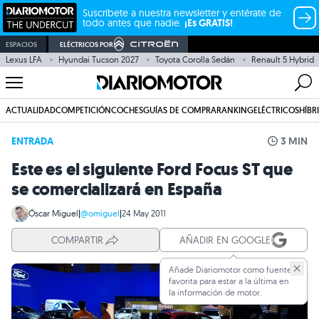
Suscríbete a nuestra newsletter y entérate de
todo antes que nadie.
¡Es GRATIS!
ESPACIOS
ELÉCTRICOS POR
Lexus LFA
Hyundai Tucson 2027
Toyota Corolla Sedán
Renault 5 Hybrid
ACTUALIDAD
COMPETICIÓN
COCHES
GUÍAS DE COMPRA
RANKING
ELÉCTRICOS
HÍBR
ENTRADA
3 MIN
Este es el siguiente Ford Focus ST que
se comercializará en España
Óscar Miguel
|
@omiguel
|
24 May 2011
COMPARTIR
AÑADIR EN GOOGLE
Añade Diariomotor como fuente
favorita para estar a la última en
la información de motor.