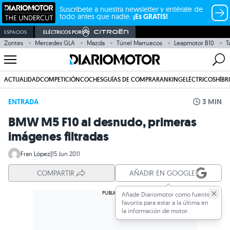
Suscríbete a nuestra newsletter y entérate de
todo antes que nadie.
¡Es GRATIS!
ESPACIOS
ELÉCTRICOS POR
Zontes
Mercedes GLA
Mazda
Túnel Marruecos
Leapmotor B10
T
ACTUALIDAD
COMPETICIÓN
COCHES
GUÍAS DE COMPRA
RANKING
ELÉCTRICOS
HÍBR
ENTRADA
3 MIN
BMW M5 F10 al desnudo, primeras
imágenes filtradas
Fran López
|
15 Jun 2011
COMPARTIR
AÑADIR EN GOOGLE
Añade Diariomotor como fuente
favorita para estar a la última en
la información de motor.