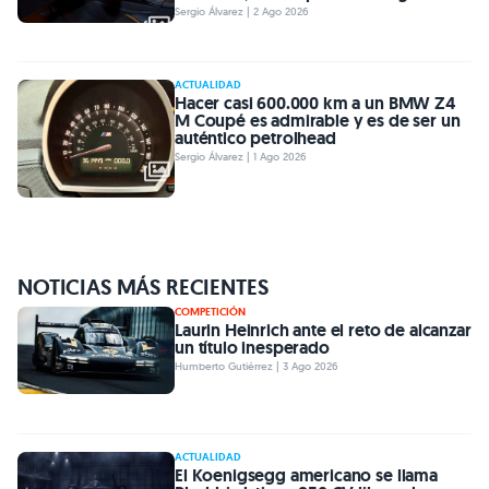
Sergio Álvarez | 2 Ago 2026
ACTUALIDAD
Hacer casi 600.000 km a un BMW Z4
M Coupé es admirable y es de ser un
auténtico petrolhead
Sergio Álvarez | 1 Ago 2026
NOTICIAS MÁS RECIENTES
COMPETICIÓN
Laurin Heinrich ante el reto de alcanzar
un título inesperado
Humberto Gutiérrez | 3 Ago 2026
ACTUALIDAD
El Koenigsegg americano se llama