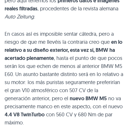
pero aquí tenemos los
primeros datos e imágenes
reales filtradas
, procedentes de la revista alemana
Auto Zeitung
.
En casos así es imposible sentar cátedra, pero a
riesgo de que me llevéis la contraria creo que
en lo
relativo a su diseño exterior, esta vez sí,
BMW
ha
acertado plenamente
, hasta el punto de que pocos
serán los que echen de menos al anterior
BMW M5
E60
. Un asunto bastante distinto será en lo relativo a
su motor: los más puristas seguramente preferirían
el gran
V10
atmosférico con 507 CV de la
generación anterior, pero el
nuevo
BMW M5
no va
precisamente manco en este aspecto, con el nuevo
4.4
V8
TwinTurbo
con 560 CV y 680 Nm de par
máximo.