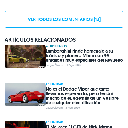
VER TODOS LOS COMENTARIOS [13]
ARTÍCULOS RELACIONADOS
ENCHUFABLES
Lamborghini rinde homenaje a su
icónico y pionero Miura con 99
unidades muy especiales del Revuelto
Sergio Álvarez | 4 Ago 2026
ACTUALIDAD
No es el Dodge Viper que tanto
llevamos esperando, pero tendrá
mucho de él, además de un V8 libre
de cualquier electrificación
David Clavero | 3 Ago 2026
ACTUALIDAD
El McLaren F1 GTR de Nick Mason