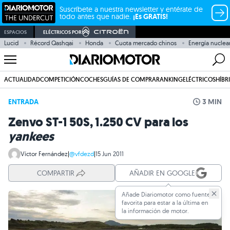
Suscríbete a nuestra newsletter y entérate de
todo antes que nadie.
¡Es GRATIS!
ESPACIOS
ELÉCTRICOS POR
Lucid
Récord Qashqai
Honda
Cuota mercado chinos
Energía nuclea
ACTUALIDAD
COMPETICIÓN
COCHES
GUÍAS DE COMPRA
RANKING
ELÉCTRICOS
HÍBR
ENTRADA
3 MIN
Zenvo ST-1 50S, 1.250 CV para los
yankees
Víctor Fernández
|
@vfdezd
|
15 Jun 2011
COMPARTIR
AÑADIR EN GOOGLE
Añade Diariomotor como fuente
favorita para estar a la última en
la información de motor.