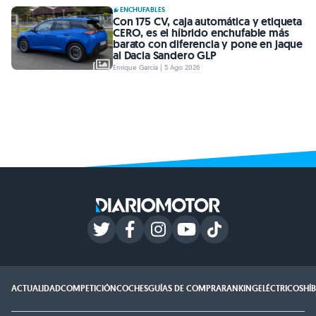
ENCHUFABLES
Con 175 CV, caja automática y etiqueta
CERO, es el híbrido enchufable más
barato con diferencia y pone en jaque
al Dacia Sandero GLP
Enrique García | 5 Ago 2026
ACTUALIDAD
COMPETICIÓN
COCHES
GUÍAS DE COMPRA
RANKING
ELÉCTRICOS
HÍ