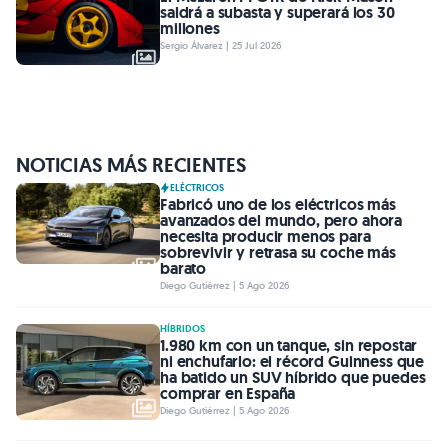
saldrá a subasta y superará los 30
millones
Sergio Álvarez | 25 Jul 2026
NOTICIAS MÁS RECIENTES
ELÉCTRICOS
Fabricó uno de los eléctricos más
avanzados del mundo, pero ahora
necesita producir menos para
sobrevivir y retrasa su coche más
barato
Diego Gutiérrez | 5 Ago 2026
HÍBRIDOS
1.980 km con un tanque, sin repostar
ni enchufarlo: el récord Guinness que
ha batido un SUV híbrido que puedes
comprar en España
Diego Gutiérrez | 5 Ago 2026