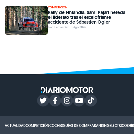
COMPETICIÓN
Rally de Finlandia: Sami Pajari hereda
el liderato tras el escalofriante
accidente de Sébastien Ogier
Iván Fernández | 1 Ago 2026
ACTUALIDAD
COMPETICIÓN
COCHES
GUÍAS DE COMPRA
RANKING
ELÉCTRICOS
HÍ