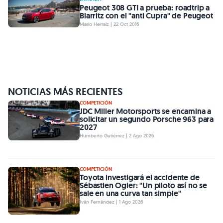
Peugeot 308 GTI a prueba: roadtrip a
Biarritz con el "anti Cupra" de Peugeot
Mario Herraiz | 22 Oct 2016
NOTICIAS MÁS RECIENTES
COMPETICIÓN
JDC Miller Motorsports se encamina a
solicitar un segundo Porsche 963 para
2027
Humberto Gutiérrez | 2 Ago 2026
COMPETICIÓN
Toyota investigará el accidente de
Sébastien Ogier: "Un piloto así no se
sale en una curva tan simple"
Iván Fernández | 1 Ago 2026