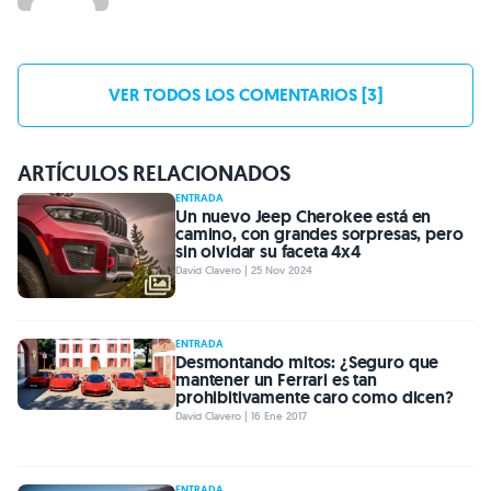
VER TODOS LOS COMENTARIOS [3]
ARTÍCULOS RELACIONADOS
ENTRADA
Un nuevo Jeep Cherokee está en
camino, con grandes sorpresas, pero
sin olvidar su faceta 4x4
David Clavero | 25 Nov 2024
ENTRADA
Desmontando mitos: ¿Seguro que
mantener un Ferrari es tan
prohibitivamente caro como dicen?
David Clavero | 16 Ene 2017
ENTRADA