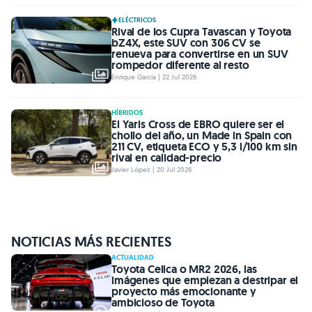
ELÉCTRICOS
Rival de los Cupra Tavascan y Toyota
bZ4X, este SUV con 306 CV se
renueva para convertirse en un SUV
rompedor diferente al resto
Enrique García | 22 Jul 2026
HÍBRIDOS
El Yaris Cross de EBRO quiere ser el
chollo del año, un Made in Spain con
211 CV, etiqueta ECO y 5,3 l/100 km sin
rival en calidad-precio
Javier López | 20 Jul 2026
NOTICIAS MÁS RECIENTES
ACTUALIDAD
Toyota Celica o MR2 2026, las
imágenes que empiezan a destripar el
proyecto más emocionante y
ambicioso de Toyota