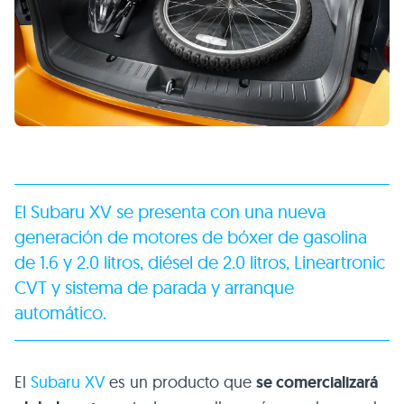
El
Subaru XV
se presenta con una nueva
generación de motores de bóxer de gasolina
de 1.6 y 2.0 litros, diésel de 2.0 litros, Lineartronic
CVT
y sistema de parada y arranque
automático.
El
Subaru XV
es un producto que
se comercializará