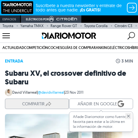
Suscríbete a nuestra newsletter y entérate de
todo antes que nadie.
¡Es GRATIS!
ESPACIOS
ELÉCTRICOS POR
Toyota
Yamaha TMAX
Range Rover GT
Toyota Corolla
Citroën C3
ACTUALIDAD
COMPETICIÓN
COCHES
GUÍAS DE COMPRA
RANKING
ELÉCTRICOS
HÍBR
ENTRADA
3 MIN
Subaru XV, el crossover definitivo de
Subaru
David Villarreal
|
@davidvillarreal
|
23 Nov 2011
COMPARTIR
AÑADIR EN GOOGLE
Añade Diariomotor como fuente
favorita para estar a la última en
la información de motor.