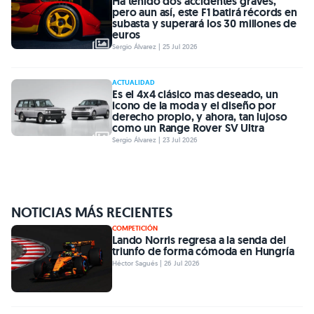
Ha tenido dos accidentes graves,
pero aun así, este F1 batirá récords en
subasta y superará los 30 millones de
euros
Sergio Álvarez | 25 Jul 2026
ACTUALIDAD
Es el 4x4 clásico mas deseado, un
icono de la moda y el diseño por
derecho propio, y ahora, tan lujoso
como un Range Rover SV Ultra
Sergio Álvarez | 23 Jul 2026
NOTICIAS MÁS RECIENTES
COMPETICIÓN
Lando Norris regresa a la senda del
triunfo de forma cómoda en Hungría
Héctor Sagués | 26 Jul 2026