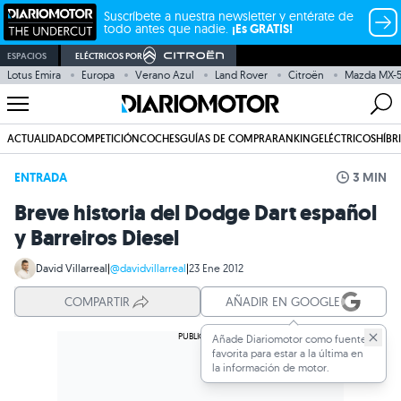
Suscríbete a nuestra newsletter y entérate de
todo antes que nadie.
¡Es GRATIS!
ESPACIOS
ELÉCTRICOS POR
Lotus Emira
Europa
Verano Azul
Land Rover
Citroën
Mazda MX-
ACTUALIDAD
COMPETICIÓN
COCHES
GUÍAS DE COMPRA
RANKING
ELÉCTRICOS
HÍBR
ENTRADA
3 MIN
Breve historia del Dodge Dart español
y Barreiros Diesel
David Villarreal
|
@davidvillarreal
|
23 Ene 2012
COMPARTIR
AÑADIR EN GOOGLE
Añade Diariomotor como fuente
favorita para estar a la última en
la información de motor.