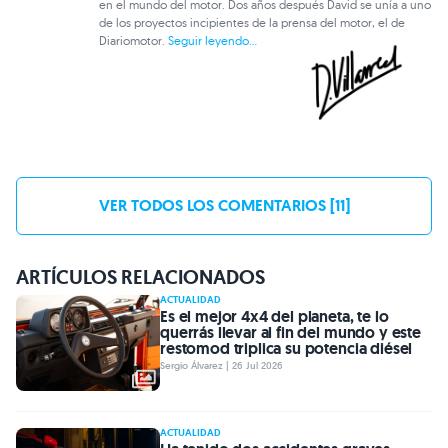
en el mundo del motor. Dos años después David se unía a uno
de los proyectos incipientes de la prensa del motor, el de
Diariomotor.
Seguir leyendo...
VER TODOS LOS COMENTARIOS [11]
ARTÍCULOS RELACIONADOS
ACTUALIDAD
Es el mejor 4x4 del planeta, te lo
querrás llevar al fin del mundo y este
restomod triplica su potencia diésel
Sergio Álvarez | 26 Jul 2026
ACTUALIDAD