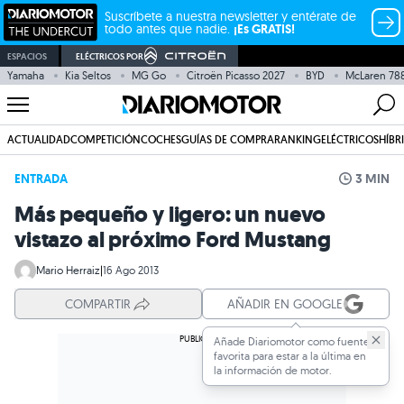
Suscríbete a nuestra newsletter y entérate de
todo antes que nadie.
¡Es GRATIS!
ESPACIOS
ELÉCTRICOS POR
Yamaha
Kia Seltos
MG Go
Citroën Picasso 2027
BYD
McLaren 78
ACTUALIDAD
COMPETICIÓN
COCHES
GUÍAS DE COMPRA
RANKING
ELÉCTRICOS
HÍBR
ENTRADA
3 MIN
Más pequeño y ligero: un nuevo
vistazo al próximo Ford Mustang
Mario Herraiz
|
16 Ago 2013
COMPARTIR
AÑADIR EN GOOGLE
Añade Diariomotor como fuente
favorita para estar a la última en
la información de motor.