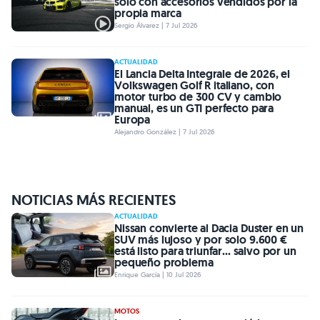
solo con accesorios vendidos por la
propia marca
Sergio Álvarez | 7 Jul 2026
ACTUALIDAD
El Lancia Delta Integrale de 2026, el
Volkswagen Golf R italiano, con
motor turbo de 300 CV y cambio
manual, es un GTI perfecto para
Europa
Alejandro González | 7 Jul 2026
NOTICIAS MÁS RECIENTES
ACTUALIDAD
Nissan convierte al Dacia Duster en un
SUV más lujoso y por solo 9.600 €
está listo para triunfar... salvo por un
pequeño problema
Enrique García | 10 Jul 2026
MOTOS