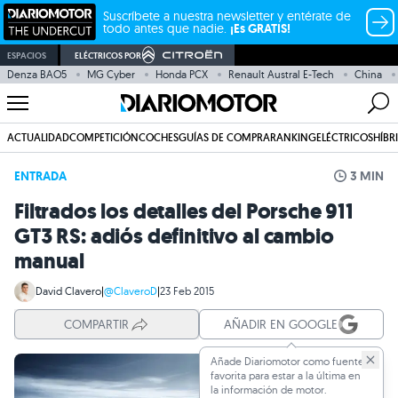
Suscríbete a nuestra newsletter y entérate de
todo antes que nadie.
¡Es GRATIS!
ESPACIOS
ELÉCTRICOS POR
Denza BAO5
MG Cyber
Honda PCX
Renault Austral E-Tech
China
ACTUALIDAD
COMPETICIÓN
COCHES
GUÍAS DE COMPRA
RANKING
ELÉCTRICOS
HÍBR
ENTRADA
3 MIN
Filtrados los detalles del Porsche 911
GT3 RS: adiós definitivo al cambio
manual
David Clavero
|
@ClaveroD
|
23 Feb 2015
COMPARTIR
AÑADIR EN GOOGLE
Añade Diariomotor como fuente
favorita para estar a la última en
la información de motor.