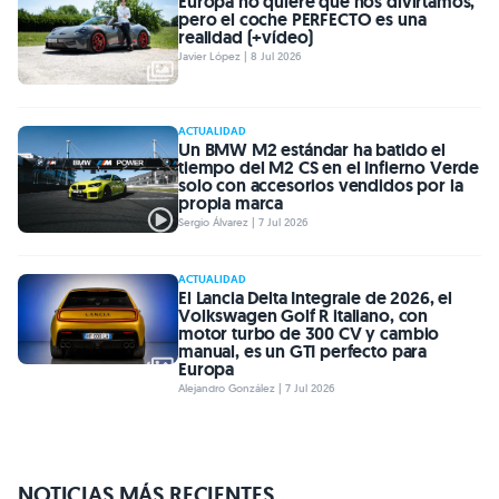
Europa no quiere que nos divirtamos,
pero el coche PERFECTO es una
realidad (+vídeo)
Javier López | 8 Jul 2026
ACTUALIDAD
Un BMW M2 estándar ha batido el
tiempo del M2 CS en el Infierno Verde
solo con accesorios vendidos por la
propia marca
Sergio Álvarez | 7 Jul 2026
ACTUALIDAD
El Lancia Delta Integrale de 2026, el
Volkswagen Golf R italiano, con
motor turbo de 300 CV y cambio
manual, es un GTI perfecto para
Europa
Alejandro González | 7 Jul 2026
NOTICIAS MÁS RECIENTES