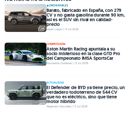
ENCHUFABLES
Barato, fabricado en España, con 279
CV y no gasta gasolina durante 90 km,
así es el SUV sin rival en calidad-
precio
Javier López | 11 Jul 2026
COMPETICIÓN
Aston Martin Racing apuntala a su
socio misterioso en la clase GTD Pro
del Campeonato IMSA SportsCar
Humberto Gutiérrez | 11 Jul 2026
ACTUALIDAD
El Defender de BYD ya tiene precio, un
verdadero todoterreno de 544 CV
que no es eléctrico, sino que tiene
motor híbrido
Alejandro González | 11 Jul 2026