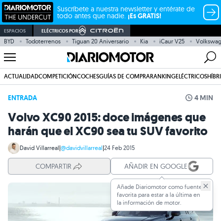
Suscríbete a nuestra newsletter y entérate de
todo antes que nadie.
¡Es GRATIS!
ESPACIOS
ELÉCTRICOS POR
BYD
Todoterrenos
Tiguan 20 Aniversario
Kia
iCaur V25
Volkswa
ACTUALIDAD
COMPETICIÓN
COCHES
GUÍAS DE COMPRA
RANKING
ELÉCTRICOS
HÍBR
ENTRADA
4 MIN
Volvo XC90 2015: doce imágenes que
harán que el XC90 sea tu SUV favorito
David Villarreal
|
@davidvillarreal
|
24 Feb 2015
COMPARTIR
AÑADIR EN GOOGLE
Añade Diariomotor como fuente
favorita para estar a la última en
la información de motor.