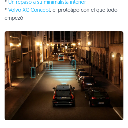
*
Un repaso a su minimalista interior
*
Volvo XC Concept
, el prototipo con el que todo
empezó