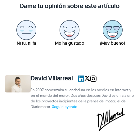
Dame tu opinión sobre este artículo
Ni fu, ni fa
Me ha gustado
¡Muy bueno!
David Villarreal
En 2007 comenzaba su andadura en los medios en internet y
en el mundo del motor. Dos años después David se unía a uno
de los proyectos incipientes de la prensa del motor, el de
Diariomotor.
Seguir leyendo...