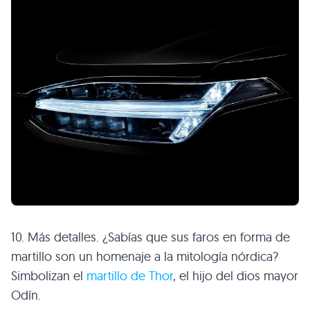
10. Más detalles. ¿Sabías que sus faros en forma de
martillo son un homenaje a la mitología nórdica?
Simbolizan el
martillo de Thor
, el hijo del dios mayor
Odín.