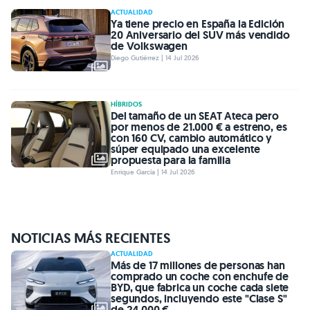
ACTUALIDAD
Ya tiene precio en España la Edición
20 Aniversario del SUV más vendido
de Volkswagen
Diego Gutiérrez | 14 Jul 2026
HÍBRIDOS
Del tamaño de un SEAT Ateca pero
por menos de 21.000 € a estreno, es
con 160 CV, cambio automático y
súper equipado una excelente
propuesta para la familia
Enrique García | 14 Jul 2026
NOTICIAS MÁS RECIENTES
ACTUALIDAD
Más de 17 millones de personas han
comprado un coche con enchufe de
BYD, que fabrica un coche cada siete
segundos, incluyendo este "Clase S"
de 24.000 €