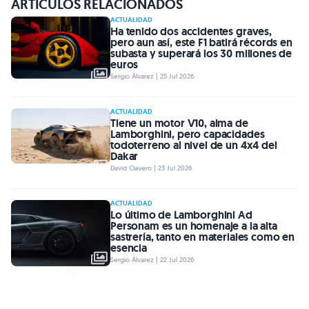
ARTÍCULOS RELACIONADOS
ACTUALIDAD
Ha tenido dos accidentes graves,
pero aun así, este F1 batirá récords en
subasta y superará los 30 millones de
euros
Sergio Álvarez | 25 Jul 2026
ACTUALIDAD
Tiene un motor V10, alma de
Lamborghini, pero capacidades
todoterreno al nivel de un 4x4 del
Dakar
David Clavero | 23 Jul 2026
ACTUALIDAD
Lo último de Lamborghini Ad
Personam es un homenaje a la alta
sastrería, tanto en materiales como en
esencia
Sergio Álvarez | 22 Jul 2026