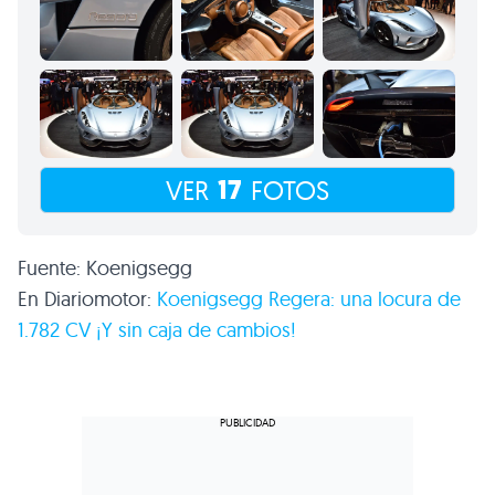
17
VER
FOTOS
Fuente: Koenigsegg
En Diariomotor:
Koenigsegg Regera: una locura de
1.782 CV ¡Y sin caja de cambios!