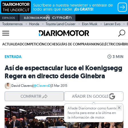
Suscríbete a nuestra newsletter y entérate de
todo antes que nadie.
¡Es GRATIS!
ESPACIOS
ELÉCTRICOS POR
Todoterrenos
Honda
Toyota Land Cruiser
Elon Musk
Lancer Evo
ACTUALIDAD
COMPETICIÓN
COCHES
GUÍAS DE COMPRA
RANKING
ELÉCTRICOS
HÍBR
ENTRADA
3 MIN
Así de espectacular luce el Koenigsegg
Regera en directo desde Ginebra
David Clavero
|
@ClaveroD
|
3 Mar 2015
COMPARTIR
AÑADIR EN GOOGLE
Añade Diariomotor como fuente
favorita para estar a la última en
la información de motor.