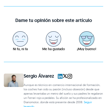
Dame tu opinión sobre este artículo
Ni fu, ni fa
Me ha gustado
¡Muy bueno!
Sergio Álvarez
Aunque es técnico en comercio internacional de formación,
los coches han sido su pasión (incluso obsesión) desde que
apenas levantaba un metro del suelo y sus padres le regalaron
un Ferrari rojo a pedales. Su afición se ha profesionalizado en
Diariomotor, donde está presente desde 2008.
Seguir
leyendo...