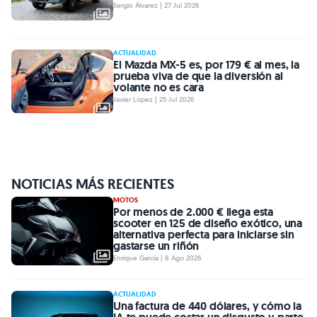
Sergio Álvarez | 27 Jul 2026
ACTUALIDAD
El Mazda MX-5 es, por 179 € al mes, la
prueba viva de que la diversión al
volante no es cara
Javier López | 25 Jul 2026
NOTICIAS MÁS RECIENTES
MOTOS
Por menos de 2.000 € llega esta
scooter en 125 de diseño exótico, una
alternativa perfecta para iniciarse sin
gastarse un riñón
Enrique García | 8 Ago 2026
ACTUALIDAD
Una factura de 440 dólares, y cómo la