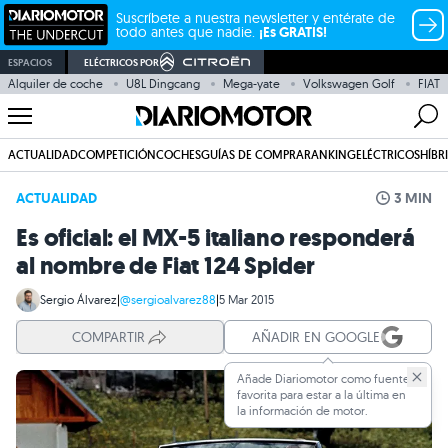
Suscríbete a nuestra newsletter y entérate de
todo antes que nadie.
¡Es GRATIS!
ESPACIOS
ELÉCTRICOS POR
Alquiler de coche
U8L Dingcang
Mega-yate
Volkswagen Golf
FIAT
ACTUALIDAD
COMPETICIÓN
COCHES
GUÍAS DE COMPRA
RANKING
ELÉCTRICOS
HÍBR
ACTUALIDAD
3 MIN
Es oficial: el MX-5 italiano responderá
al nombre de Fiat 124 Spider
Sergio Álvarez
|
@sergioalvarez88
|
5 Mar 2015
COMPARTIR
AÑADIR EN GOOGLE
Añade Diariomotor como fuente
favorita para estar a la última en
la información de motor.