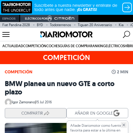
Suscríbete a nuestra newsletter y entérate de
todo antes que nadie.
¡Es GRATIS!
ESPACIOS
ELÉCTRICOS POR
Fiat Pandina 2028
BYD
Todoterrenos
Tiguan 20 Aniversario
Kia
i
ACTUALIDAD
COMPETICIÓN
COCHES
GUÍAS DE COMPRA
RANKING
ELÉCTRICOS
HÍBR
COMPETICIÓN
COMPETICIÓN
2 MIN
BMW planea un nuevo GTE a corto
plazo
Igor Zamorano
|
15 Jul 2016
COMPARTIR
AÑADIR EN GOOGLE
Añade Diariomotor como fuente
favorita para estar a la última en