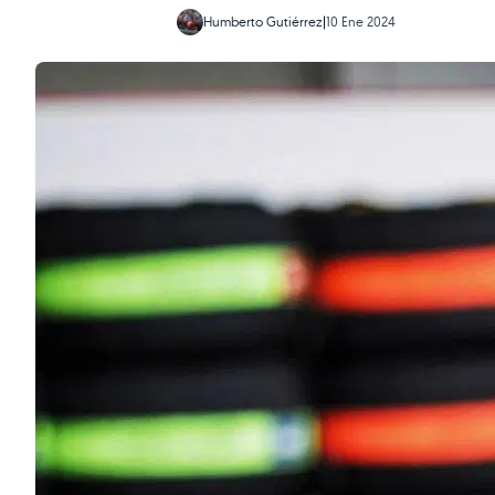
Humberto Gutiérrez
|
10 Ene 2024