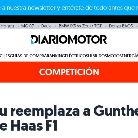
 a nuestra newsletter y entérate de todo antes que 
Honda
MG 07
Dacia
BMW iX3 vs Zeekr 7GT
Denza BAO5
CHES
GUÍAS DE COMPRA
RANKING
ELÉCTRICOS
HÍBRIDOS
MOTOS
ENERGÍA
COMPETICIÓN
 reemplaza a Gunthe
de Haas F1