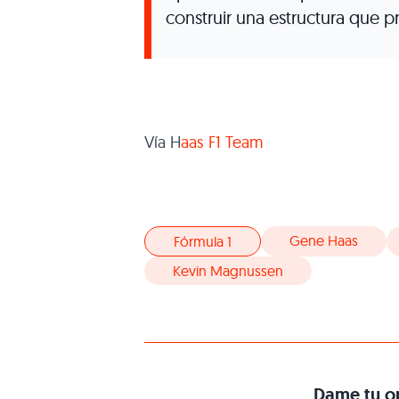
construir una estructura que p
Vía H
aas F1 Team
Gene Haas
Fórmula 1
Kevin Magnussen
Dame tu op