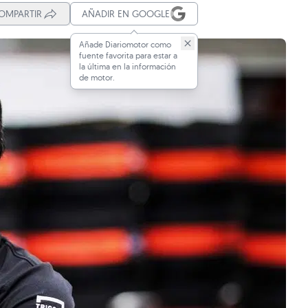
OMPARTIR
AÑADIR EN GOOGLE
Añade Diariomotor como
fuente favorita para estar a
la última en la información
de motor.