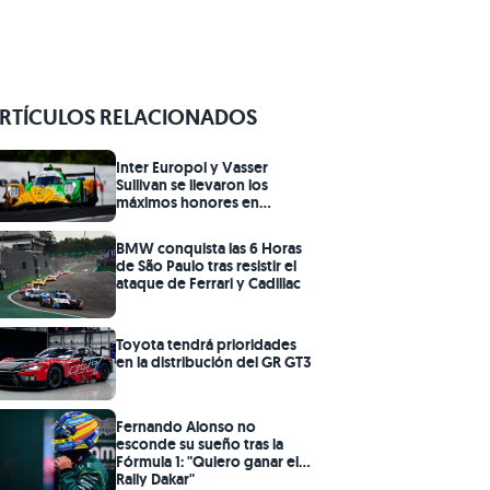
RTÍCULOS RELACIONADOS
Inter Europol y Vasser
Sullivan se llevaron los
máximos honores en
Canadá
BMW conquista las 6 Horas
de São Paulo tras resistir el
ataque de Ferrari y Cadillac
Toyota tendrá prioridades
en la distribución del GR GT3
Fernando Alonso no
esconde su sueño tras la
Fórmula 1: "Quiero ganar el
Rally Dakar"