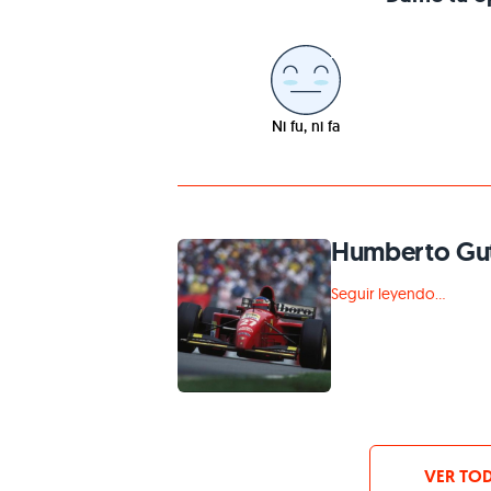
Ni fu, ni fa
Humberto Gut
Seguir leyendo...
VER TOD