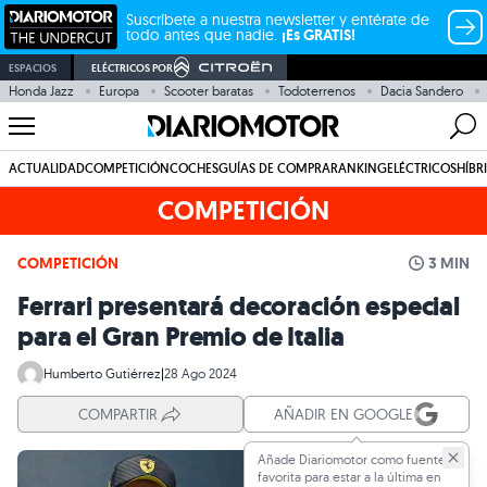
Suscríbete a nuestra newsletter y entérate de
todo antes que nadie.
¡Es GRATIS!
ESPACIOS
ELÉCTRICOS POR
Honda Jazz
Europa
Scooter baratas
Todoterrenos
Dacia Sandero
ACTUALIDAD
COMPETICIÓN
COCHES
GUÍAS DE COMPRA
RANKING
ELÉCTRICOS
HÍBR
COMPETICIÓN
COMPETICIÓN
3 MIN
Ferrari presentará decoración especial
para el Gran Premio de Italia
Humberto Gutiérrez
|
28 Ago 2024
COMPARTIR
AÑADIR EN GOOGLE
Añade Diariomotor como fuente
favorita para estar a la última en