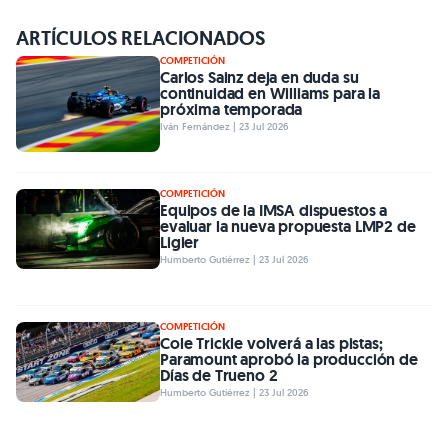
ARTÍCULOS RELACIONADOS
COMPETICIÓN
Carlos Sainz deja en duda su
continuidad en Williams para la
próxima temporada
Iván Fernández | 23 Jul 2026
COMPETICIÓN
Equipos de la IMSA dispuestos a
evaluar la nueva propuesta LMP2 de
Ligier
Humberto Gutiérrez | 23 Jul 2026
COMPETICIÓN
Cole Trickle volverá a las pistas;
Paramount aprobó la producción de
Días de Trueno 2
Humberto Gutiérrez | 23 Jul 2026