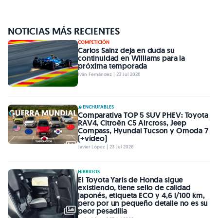
NOTICIAS MÁS RECIENTES
COMPETICIÓN
Carlos Sainz deja en duda su
continuidad en Williams para la
próxima temporada
Iván Fernández | 23 Jul 2026
ENCHUFABLES
Comparativa TOP 5 SUV PHEV: Toyota
RAV4, Citroën C5 Aircross, Jeep
Compass, Hyundai Tucson y Omoda 7
(+vídeo)
Javier López | 23 Jul 2026
HÍBRIDOS
El Toyota Yaris de Honda sigue
existiendo, tiene sello de calidad
japonés, etiqueta ECO y 4,6 l/100 km,
pero por un pequeño detalle no es su
peor pesadilla