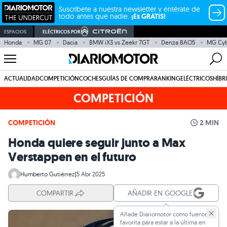
Suscríbete a nuestra newsletter y entérate de
todo antes que nadie.
¡Es GRATIS!
ESPACIOS
ELÉCTRICOS POR
Honda
MG 07
Dacia
BMW iX3 vs Zeekr 7GT
Denza BAO5
MG Cy
ACTUALIDAD
COMPETICIÓN
COCHES
GUÍAS DE COMPRA
RANKING
ELÉCTRICOS
HÍBR
COMPETICIÓN
COMPETICIÓN
2 MIN
Honda quiere seguir junto a Max
Verstappen en el futuro
Humberto Gutiérrez
|
5 Abr 2025
COMPARTIR
AÑADIR EN GOOGLE
Añade Diariomotor como fuente
favorita para estar a la última en