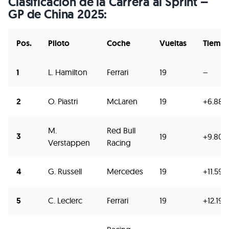
Clasificación de la Carrera al Sprint –
GP de China 2025:
Pos.
Piloto
Coche
Vueltas
Tiemp
1
L. Hamilton
Ferrari
19
–
2
O. Piastri
McLaren
19
+6.889
M.
Red Bull
3
19
+9.804
Verstappen
Racing
4
G. Russell
Mercedes
19
+11.592
5
C. Leclerc
Ferrari
19
+12.190