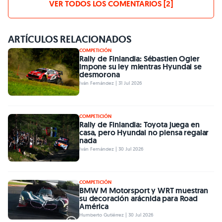
VER TODOS LOS COMENTARIOS [2]
ARTÍCULOS RELACIONADOS
COMPETICIÓN
Rally de Finlandia: Sébastien Ogier
impone su ley mientras Hyundai se
desmorona
Iván Fernández | 31 Jul 2026
COMPETICIÓN
Rally de Finlandia: Toyota juega en
casa, pero Hyundai no piensa regalar
nada
Iván Fernández | 30 Jul 2026
COMPETICIÓN
BMW M Motorsport y WRT muestran
su decoración arácnida para Road
América
Humberto Gutiérrez | 30 Jul 2026