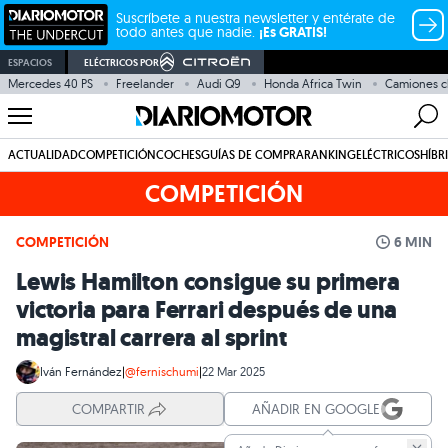
Suscríbete a nuestra newsletter y entérate de
todo antes que nadie.
¡Es GRATIS!
ESPACIOS
ELÉCTRICOS POR
Mercedes 40 PS
Freelander
Audi Q9
Honda Africa Twin
Camiones c
ACTUALIDAD
COMPETICIÓN
COCHES
GUÍAS DE COMPRA
RANKING
ELÉCTRICOS
HÍBR
COMPETICIÓN
COMPETICIÓN
6 MIN
Lewis Hamilton consigue su primera
victoria para Ferrari después de una
magistral carrera al sprint
Iván Fernández
|
@fernischumi
|
22 Mar 2025
COMPARTIR
AÑADIR EN GOOGLE