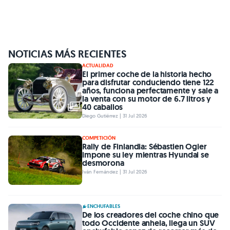
NOTICIAS MÁS RECIENTES
ACTUALIDAD
El primer coche de la historia hecho
para disfrutar conduciendo tiene 122
años, funciona perfectamente y sale a
la venta con su motor de 6.7 litros y
40 caballos
Diego Gutiérrez | 31 Jul 2026
COMPETICIÓN
Rally de Finlandia: Sébastien Ogier
impone su ley mientras Hyundai se
desmorona
Iván Fernández | 31 Jul 2026
ENCHUFABLES
De los creadores del coche chino que
todo Occidente anhela, llega un SUV