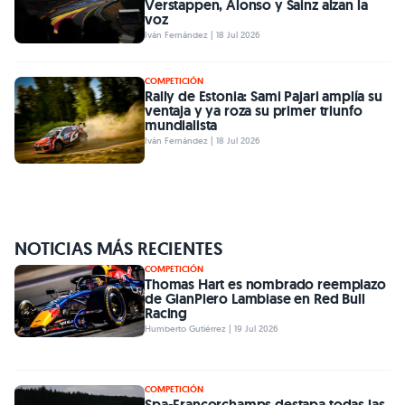
Verstappen, Alonso y Sainz alzan la
voz
Iván Fernández | 18 Jul 2026
COMPETICIÓN
Rally de Estonia: Sami Pajari amplía su
ventaja y ya roza su primer triunfo
mundialista
Iván Fernández | 18 Jul 2026
NOTICIAS MÁS RECIENTES
COMPETICIÓN
Thomas Hart es nombrado reemplazo
de GianPiero Lambiase en Red Bull
Racing
Humberto Gutiérrez | 19 Jul 2026
COMPETICIÓN
Spa-Francorchamps destapa todas las