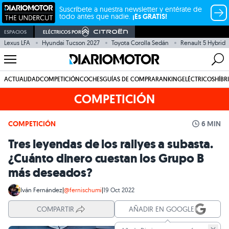
Suscríbete a nuestra newsletter y entérate de
todo antes que nadie.
¡Es GRATIS!
ESPACIOS
ELÉCTRICOS POR
Lexus LFA
Hyundai Tucson 2027
Toyota Corolla Sedán
Renault 5 Hybrid
ACTUALIDAD
COMPETICIÓN
COCHES
GUÍAS DE COMPRA
RANKING
ELÉCTRICOS
HÍBR
COMPETICIÓN
COMPETICIÓN
6 MIN
Tres leyendas de los rallyes a subasta.
¿Cuánto dinero cuestan los Grupo B
más deseados?
Iván Fernández
|
@fernischumi
|
19 Oct 2022
COMPARTIR
AÑADIR EN GOOGLE