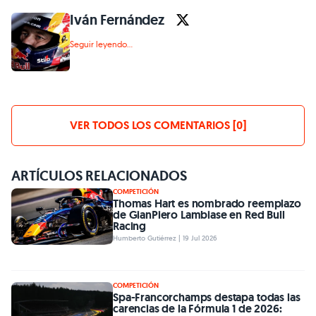
Iván Fernández
Seguir leyendo...
VER TODOS LOS COMENTARIOS [0]
ARTÍCULOS RELACIONADOS
COMPETICIÓN
Thomas Hart es nombrado reemplazo
de GianPiero Lambiase en Red Bull
Racing
Humberto Gutiérrez | 19 Jul 2026
COMPETICIÓN
Spa-Francorchamps destapa todas las
carencias de la Fórmula 1 de 2026: