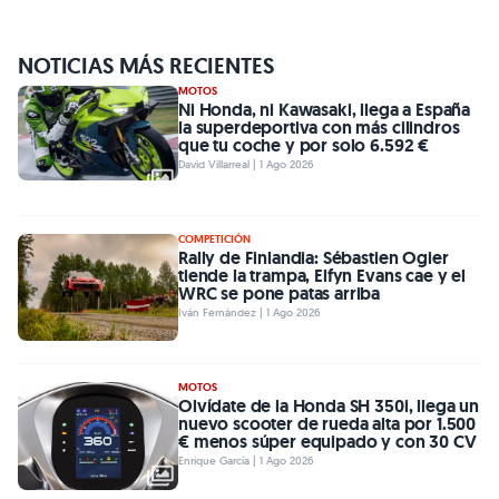
NOTICIAS MÁS RECIENTES
MOTOS
Ni Honda, ni Kawasaki, llega a España
la superdeportiva con más cilindros
que tu coche y por solo 6.592 €
David Villarreal | 1 Ago 2026
COMPETICIÓN
Rally de Finlandia: Sébastien Ogier
tiende la trampa, Elfyn Evans cae y el
WRC se pone patas arriba
Iván Fernández | 1 Ago 2026
MOTOS
Olvídate de la Honda SH 350i, llega un
nuevo scooter de rueda alta por 1.500
€ menos súper equipado y con 30 CV
Enrique García | 1 Ago 2026