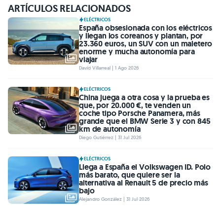
ARTÍCULOS RELACIONADOS
ELÉCTRICOS
España obsesionada con los eléctricos
y llegan los coreanos y plantan, por
23.360 euros, un SUV con un maletero
enorme y mucha autonomía para
viajar
David Villarreal | 1 Ago 2026
ELÉCTRICOS
China juega a otra cosa y la prueba es
que, por 20.000 €, te venden un
coche tipo Porsche Panamera, más
grande que el BMW Serie 3 y con 845
km de autonomía
Diego Gutiérrez | 31 Jul 2026
ELÉCTRICOS
Llega a España el Volkswagen ID. Polo
más barato, que quiere ser la
alternativa al Renault 5 de precio más
bajo
Alejandro González | 31 Jul 2026