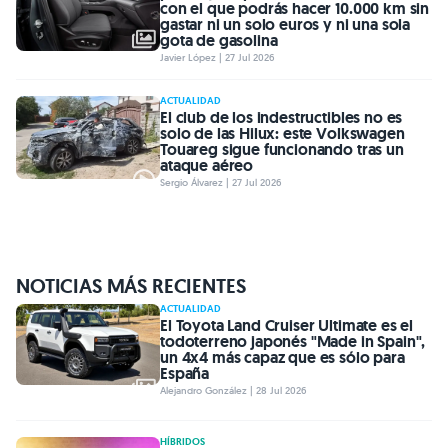
con el que podrás hacer 10.000 km sin
gastar ni un solo euros y ni una sola
gota de gasolina
Javier López | 27 Jul 2026
ACTUALIDAD
El club de los indestructibles no es
solo de las Hilux: este Volkswagen
Touareg sigue funcionando tras un
ataque aéreo
Sergio Álvarez | 27 Jul 2026
NOTICIAS MÁS RECIENTES
ACTUALIDAD
El Toyota Land Cruiser Ultimate es el
todoterreno japonés "Made in Spain",
un 4x4 más capaz que es sólo para
España
Alejandro González | 28 Jul 2026
HÍBRIDOS