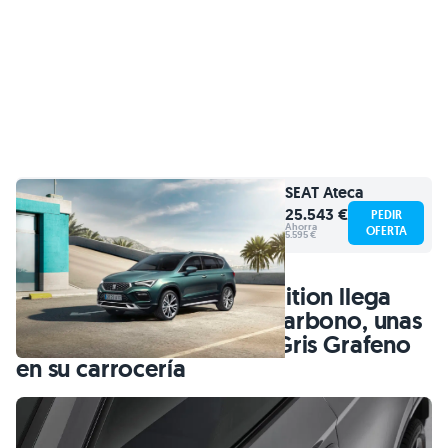
SEAT
Ateca
25.543 €
PEDIR
Ahorra
OFERTA
5.595 €
El Cupra Ateca Special Edition llega
con detalles en fibra de carbono, unas
nuevas llantas y el color Gris Grafeno
en su carrocería