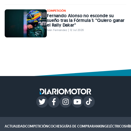
COMPETICIÓN
Fernando Alonso no esconde su
sueño tras la Fórmula 1: "Quiero ganar
el Rally Dakar"
Iván Fernández | 12 Jul 2026
ACTUALIDAD
COMPETICIÓN
COCHES
GUÍAS DE COMPRA
RANKING
ELÉCTRICOS
HÍ