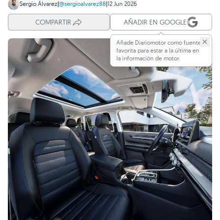
Sergio Álvarez
|
@sergioalvarez88
|
12 Jun 2026
COMPARTIR
AÑADIR EN GOOGLE
Añade Diariomotor como fuente
favorita para estar a la última en
la información de motor.