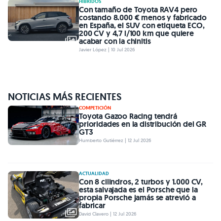
HÍBRIDOS
Con tamaño de Toyota RAV4 pero
costando 8.000 € menos y fabricado
en España, el SUV con etiqueta ECO,
200 CV y 4,7 l/100 km que quiere
acabar con la chinitis
Javier López | 10 Jul 2026
NOTICIAS MÁS RECIENTES
COMPETICIÓN
Toyota Gazoo Racing tendrá
prioridades en la distribución del GR
GT3
Humberto Gutiérrez | 12 Jul 2026
ACTUALIDAD
Con 8 cilindros, 2 turbos y 1.000 CV,
esta salvajada es el Porsche que la
propia Porsche jamás se atrevió a
fabricar
David Clavero | 12 Jul 2026