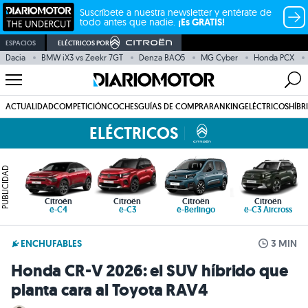
Suscríbete a nuestra newsletter y entérate de
todo antes que nadie.
¡Es GRATIS!
ESPACIOS
ELÉCTRICOS POR
Dacia
BMW iX3 vs Zeekr 7GT
Denza BAO5
MG Cyber
Honda PCX
ACTUALIDAD
COMPETICIÓN
COCHES
GUÍAS DE COMPRA
RANKING
ELÉCTRICOS
HÍBR
ELÉCTRICOS
PUBLICIDAD
Citroën
Citroën
Citroën
Citroën
ë-C4
ë-C3
ë-Berlingo
ë-C3 Aircross
ENCHUFABLES
3 MIN
Honda CR-V 2026: el SUV híbrido que
planta cara al Toyota RAV4