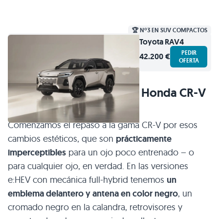
🏆 Nº3 EN SUV COMPACTOS
Toyota
RAV4
PEDIR
42.200 €
OFERTA
Cambios mínimos para el Honda CR-V
2026
Comenzamos el repaso a la gama CR-V por esos
cambios estéticos, que son
prácticamente
imperceptibles
para un ojo poco entrenado – o
para cualquier ojo, en verdad. En las versiones
e:HEV con mecánica full-hybrid tenemos
un
emblema delantero y antena en color negro
, un
cromado negro en la calandra, retrovisores y