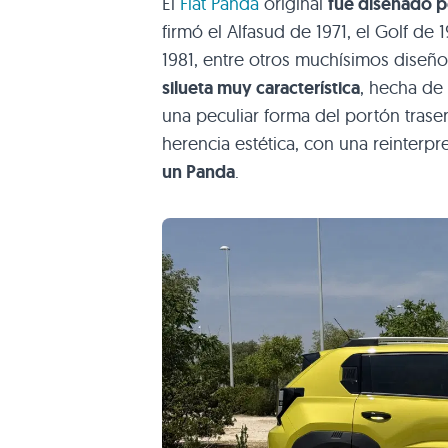
El
Fiat Panda
original
fue diseñado p
firmó el Alfasud de 1971, el Golf de 
1981, entre otros muchísimos diseñ
silueta muy característica
, hecha de 
una peculiar forma del portón tras
herencia estética, con una reinter
un Panda
.