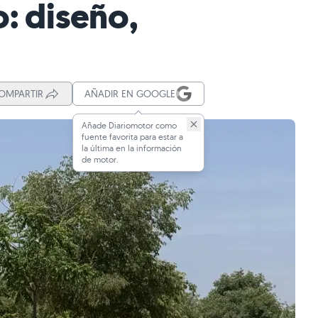
: diseño,
OMPARTIR
AÑADIR EN GOOGLE
Añade Diariomotor como
fuente favorita para estar a
la última en la información
de motor.