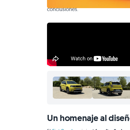
no deja indiferente a nadie, pero v
conclusiones.
Un homenaje al diseñ