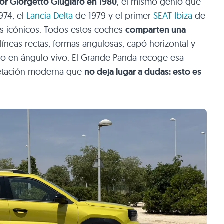
or Giorgetto Giugiaro en 1980
, el mismo genio que
1974, el
Lancia Delta
de 1979 y el primer
SEAT Ibiza
de
os icónicos. Todos estos coches
comparten una
líneas rectas, formas angulosas, capó horizontal y
ero en ángulo vivo. El Grande Panda recoge esa
pretación moderna que
no deja lugar a dudas: esto es