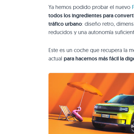
Ya hemos podido probar el nuevo
todos los ingredientes para converti
tráfico urbano
: diseño retro, dimen
reducidos y una autonomía suficient
Este es un coche que recupera la me
actual
para hacernos más fácil la dig
Como veremos a lo largo de la pru
Panda es su diseño
. Basado en un ic