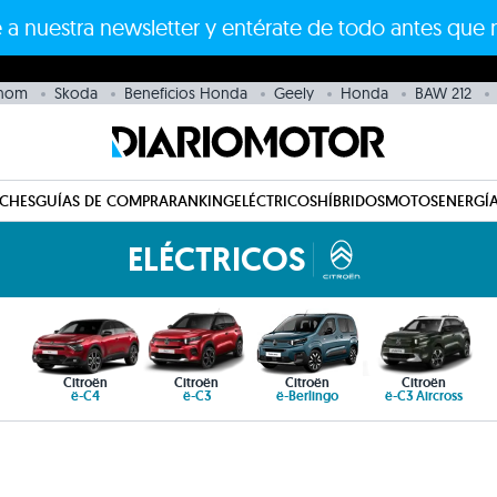
 a nuestra newsletter y entérate de todo antes que 
thom
Skoda
Beneficios Honda
Geely
Honda
BAW 212
CHES
GUÍAS DE COMPRA
RANKING
ELÉCTRICOS
HÍBRIDOS
MOTOS
ENERGÍA
ELÉCTRICOS
Citroën
Citroën
Citroën
Citroën
ë-C4
ë-C3
ë-Berlingo
ë-C3 Aircross