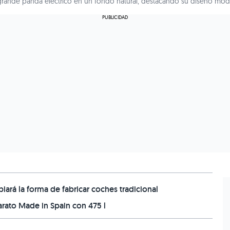
 grande panda eléctrico en un fondo natural, destacando su diseño mo
iará la forma de fabricar coches tradicional
arato Made in Spain con 475 l