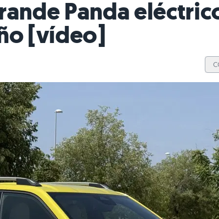
rande Panda eléctrico
ño [vídeo]
C