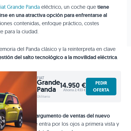
Fiat Grande Panda
eléctrico, un coche que
tiene
rse en una atractiva opción para enfrentarse al
siones contenidas, enfoque práctico, costes
e para la ciudad.
moria del Panda clásico y la reinterpreta en clave
estión del salto tecnológico a la movilidad eléctrica
.
FIAT
Grande
PEDIR
14.950 €
Panda
OFERTA
Ahorra 2.433 €
Utilitario
eba,
el principal argumento de ventas del nuevo
ono, este coche entra por los ojos a primera vista y