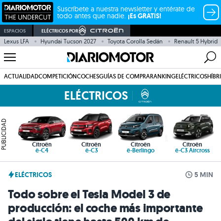
Suscríbete a nuestra newsletter y entérate de
todo antes que nadie.
¡Es GRATIS!
ESPACIOS
ELÉCTRICOS POR
Lexus LFA
Hyundai Tucson 2027
Toyota Corolla Sedán
Renault 5 Hybrid
ACTUALIDAD
COMPETICIÓN
COCHES
GUÍAS DE COMPRA
RANKING
ELÉCTRICOS
HÍBR
ELÉCTRICOS
PUBLICIDAD
Citroën
Citroën
Citroën
Citroën
ë-C4
ë-C3
ë-Berlingo
ë-C3 Aircross
ELÉCTRICOS
5 MIN
Todo sobre el Tesla Model 3 de
producción: el coche más importante