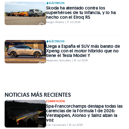
ELÉCTRICOS
Skoda ha atentado contra los
superhéroes de tu infancia, y lo ha
hecho con el Elroq RS
Sergio Álvarez | 17 Jul 2026
ELÉCTRICOS
Llega a España el SUV más barato de
Xpeng con el motor híbrido que no
tiene el Tesla Model Y
Alejandro González | 16 Jul 2026
NOTICIAS MÁS RECIENTES
COMPETICIÓN
Spa-Francorchamps destapa todas las
carencias de la Fórmula 1 de 2026:
Verstappen, Alonso y Sainz alzan la
voz
Iván Fernández | 18 Jul 2026