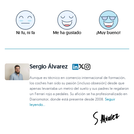
Ni fu, ni fa
Me ha gustado
¡Muy bueno!
Sergio Álvarez
Aunque es técnico en comercio internacional de formación,
los coches han sido su pasión (incluso obsesión) desde que
apenas levantaba un metro del suelo y sus padres le regalaron
un Ferrari rojo a pedales. Su afición se ha profesionalizado en
Diariomotor, donde está presente desde 2008.
Seguir
leyendo...