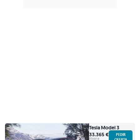
Tesla
Model 3
33.365 €
PEDIR
Ahorra
OFERTA