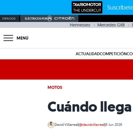
Suscríbete
ESPACIOS
ELÉCTRICOS POR
Hennessey
Mercedes GXB
MENÚ
ACTUALIDAD
COMPETICIÓN
CO
MOTOS
Cuándo llega
David Villarreal
|
@davidvillarreal
|
8 Jun 2026