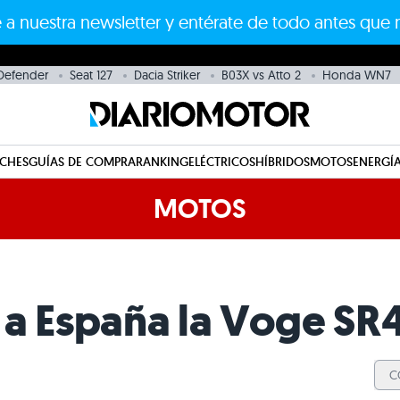
 a nuestra newsletter y entérate de todo antes que 
Defender
Seat 127
Dacia Striker
B03X vs Atto 2
Honda WN7
CHES
GUÍAS DE COMPRA
RANKING
ELÉCTRICOS
HÍBRIDOS
MOTOS
ENERGÍA
MOTOS
 a España la Voge SR
C