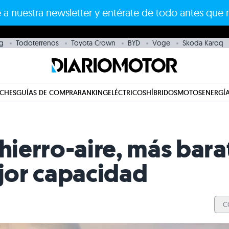
 a nuestra newsletter y entérate de todo antes que 
g
Todoterrenos
Toyota Crown
BYD
Voge
Skoda Karoq
CHES
GUÍAS DE COMPRA
RANKING
ELÉCTRICOS
HÍBRIDOS
MOTOS
ENERGÍA
 hierro-aire, más bara
ejor capacidad
C