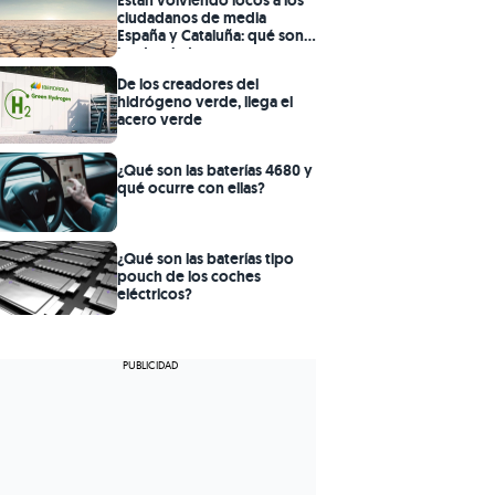
Están volviendo locos a los
ciudadanos de media
España y Cataluña: qué son
las desaladoras
De los creadores del
hidrógeno verde, llega el
acero verde
¿Qué son las baterías 4680 y
qué ocurre con ellas?
¿Qué son las baterías tipo
pouch de los coches
eléctricos?