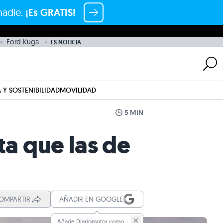
nadie.
¡Es GRATIS!
Ford Kuga
ES NOTICIA
 Y SOSTENIBILIDAD
MOVILIDAD
5 MIN
ta que las de
OMPARTIR
AÑADIR EN GOOGLE
Añade Diariomotor como