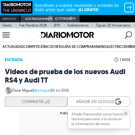
Suscríbete a nuestra newsletter y entérate de
todo antes que nadie.
¡Es GRATIS!
ESPACIOS
ELÉCTRICOS POR
Geely
Fiat Pandina 2028
BYD
Todoterrenos
Tiguan 20 Aniversario
ACTUALIDAD
COMPETICIÓN
COCHES
GUÍAS DE COMPRA
RANKING
ELÉCTRICOS
HÍBR
ENTRADA
1 MIN
Videos de prueba de los nuevos Audi
RS4 y Audi TT
Óscar Miguel
|
@omiguel
|
16 Jul 2006
COMPARTIR
AÑADIR EN GOOGLE
Añade Diariomotor como fuente
favorita para estar a la última en
la información de motor.