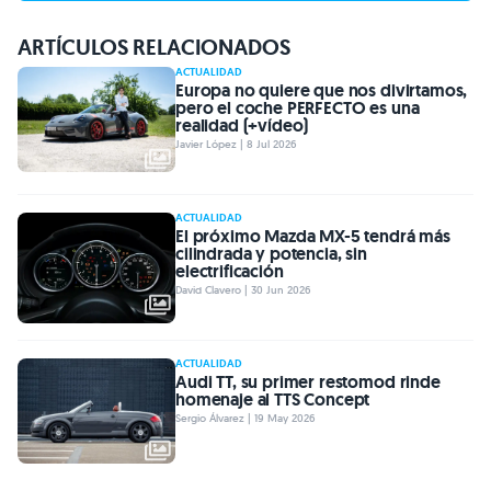
ARTÍCULOS RELACIONADOS
ACTUALIDAD
Europa no quiere que nos divirtamos,
pero el coche PERFECTO es una
realidad (+vídeo)
Javier López | 8 Jul 2026
ACTUALIDAD
El próximo Mazda MX-5 tendrá más
cilindrada y potencia, sin
electrificación
David Clavero | 30 Jun 2026
ACTUALIDAD
Audi TT, su primer restomod rinde
homenaje al TTS Concept
Sergio Álvarez | 19 May 2026