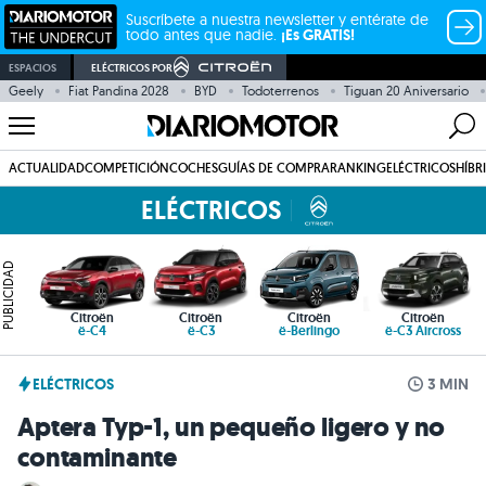
Suscríbete a nuestra newsletter y entérate de
todo antes que nadie.
¡Es GRATIS!
ESPACIOS
ELÉCTRICOS POR
Geely
Fiat Pandina 2028
BYD
Todoterrenos
Tiguan 20 Aniversario
ACTUALIDAD
COMPETICIÓN
COCHES
GUÍAS DE COMPRA
RANKING
ELÉCTRICOS
HÍBR
ELÉCTRICOS
PUBLICIDAD
Citroën
Citroën
Citroën
Citroën
ë-C4
ë-C3
ë-Berlingo
ë-C3 Aircross
ELÉCTRICOS
3 MIN
Aptera Typ-1, un pequeño ligero y no
contaminante