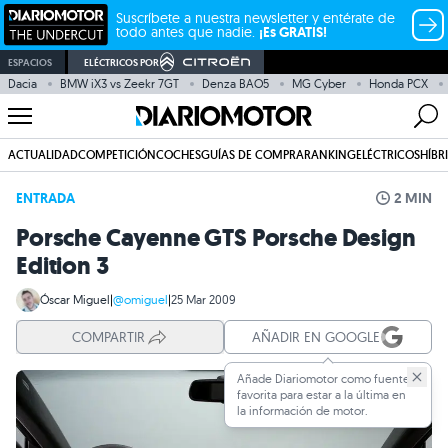
Suscríbete a nuestra newsletter y entérate de
todo antes que nadie.
¡Es GRATIS!
ESPACIOS
ELÉCTRICOS POR
Dacia
BMW iX3 vs Zeekr 7GT
Denza BAO5
MG Cyber
Honda PCX
ACTUALIDAD
COMPETICIÓN
COCHES
GUÍAS DE COMPRA
RANKING
ELÉCTRICOS
HÍBR
ENTRADA
2 MIN
Porsche Cayenne GTS Porsche Design
Edition 3
Óscar Miguel
|
@omiguel
|
25 Mar 2009
COMPARTIR
AÑADIR EN GOOGLE
Añade Diariomotor como fuente
favorita para estar a la última en
la información de motor.