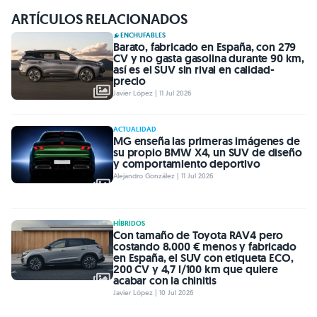
ARTÍCULOS RELACIONADOS
ENCHUFABLES
Barato, fabricado en España, con 279
CV y no gasta gasolina durante 90 km,
así es el SUV sin rival en calidad-
precio
Javier López | 11 Jul 2026
ACTUALIDAD
MG enseña las primeras imágenes de
su propio BMW X4, un SUV de diseño
y comportamiento deportivo
Alejandro González | 11 Jul 2026
HÍBRIDOS
Con tamaño de Toyota RAV4 pero
costando 8.000 € menos y fabricado
en España, el SUV con etiqueta ECO,
200 CV y 4,7 l/100 km que quiere
acabar con la chinitis
Javier López | 10 Jul 2026