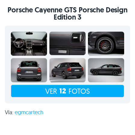
Porsche Cayenne
GTS
Porsche Design
Edition 3
12
VER
FOTOS
Vía:
egmcartech