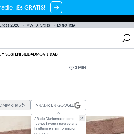
nadie.
¡Es GRATIS!
 Cross 2026
VW ID. Cross
ES NOTICIA
 Y SOSTENIBILIDAD
MOVILIDAD
2 MIN
OMPARTIR
AÑADIR EN GOOGLE
Añade Diariomotor como
fuente favorita para estar a
la última en la información
de motor.