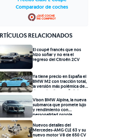
Comparador de coches
RTÍCULOS RELACIONADOS
El coupé francés que nos
hizo soñar y no era el
regreso del Citroën 2CV
Ya tiene precio en España el
BMW M2 con tracción total,
la versión más polémica del
deportivo "pequeño" de
BMW
Vison BMW Alpina, la nueva
submarca que promete lujo
y rendimiento con
personalidad propia
Nuevos detalles del
Mercedes-AMG CLE 63 y su
nuevo motor V8 de 650 CV