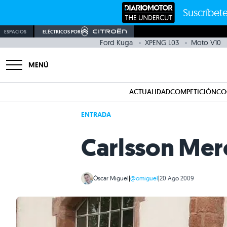
Suscríbete
ESPACIOS
ELÉCTRICOS POR
Ford Kuga
XPENG L03
Moto V10
MENÚ
ACTUALIDAD
COMPETICIÓN
CO
ENTRADA
Carlsson Mer
Óscar Miguel
|
@omiguel
|
20 Ago 2009