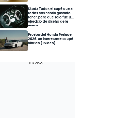
Skoda Tudor, el cupé que a
todos nos habría gustado
tener, pero que solo fue un
ejercicio de diseño de la
marca
Prueba del Honda Prelude
2026. un interesante coupé
híbrido (+vídeo)