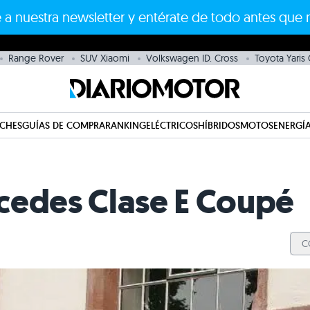
 a nuestra newsletter y entérate de todo antes que 
Range Rover
SUV Xiaomi
Volkswagen ID. Cross
Toyota Yaris
CHES
GUÍAS DE COMPRA
RANKING
ELÉCTRICOS
HÍBRIDOS
MOTOS
ENERGÍA
cedes Clase E Coupé
C