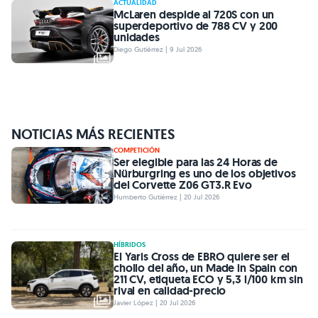
ACTUALIDAD
McLaren despide al 720S con un
superdeportivo de 788 CV y 200
unidades
Diego Gutiérrez | 9 Jul 2026
NOTICIAS MÁS RECIENTES
COMPETICIÓN
Ser elegible para las 24 Horas de
Nürburgring es uno de los objetivos
del Corvette Z06 GT3.R Evo
Humberto Gutiérrez | 20 Jul 2026
HÍBRIDOS
El Yaris Cross de EBRO quiere ser el
chollo del año, un Made in Spain con
211 CV, etiqueta ECO y 5,3 l/100 km sin
rival en calidad-precio
Javier López | 20 Jul 2026