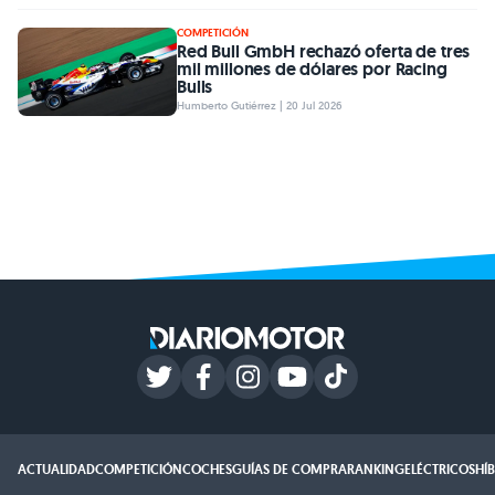
COMPETICIÓN
Red Bull GmbH rechazó oferta de tres
mil millones de dólares por Racing
Bulls
Humberto Gutiérrez | 20 Jul 2026
ACTUALIDAD
COMPETICIÓN
COCHES
GUÍAS DE COMPRA
RANKING
ELÉCTRICOS
HÍ