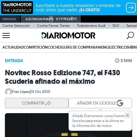
Suscríbete a nuestra newsletter y entérate de
todo antes que nadie.
¡Es GRATIS!
ESPACIOS
ELÉCTRICOS POR
Coche Selección
Coche Ferran Torres
Todoterreno Audi
SUV
Santa
ACTUALIDAD
COMPETICIÓN
COCHES
GUÍAS DE COMPRA
RANKING
ELÉCTRICOS
HÍBR
ENTRADA
3 MIN
Novitec Rosso Edizione 747, el F430
Scuderia afinado al máximo
Fran López
|
19 Oct 2009
COMPARTIR
AÑADIR EN GOOGLE
Añade Diariomotor como fuente
favorita para estar a la última en
la información de motor.