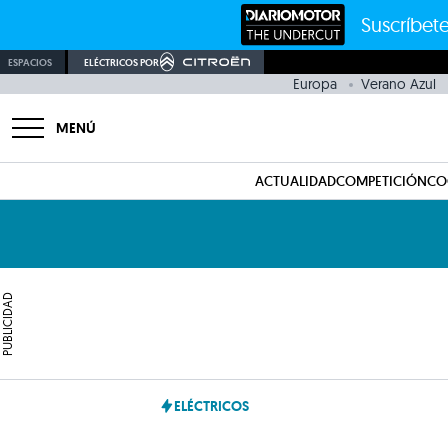
Suscríbete
ESPACIOS
ELÉCTRICOS POR
Europa
Verano Azul
MENÚ
ACTUALIDAD
COMPETICIÓN
CO
PUBLICIDAD
ELÉCTRICOS