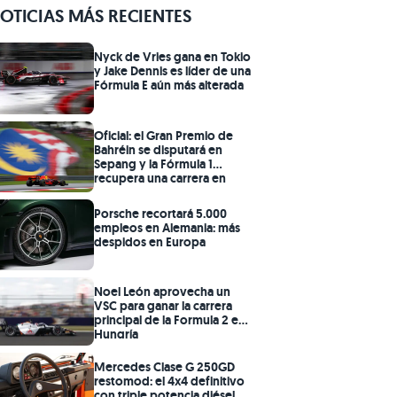
OTICIAS MÁS RECIENTES
Nyck de Vries gana en Tokio
y Jake Dennis es líder de una
Fórmula E aún más alterada
Oficial: el Gran Premio de
Bahréin se disputará en
Sepang y la Fórmula 1
recupera una carrera en
2026
Porsche recortará 5.000
empleos en Alemania: más
despidos en Europa
Noel León aprovecha un
VSC para ganar la carrera
principal de la Formula 2 en
Hungría
Mercedes Clase G 250GD
restomod: el 4x4 definitivo
con triple potencia diésel