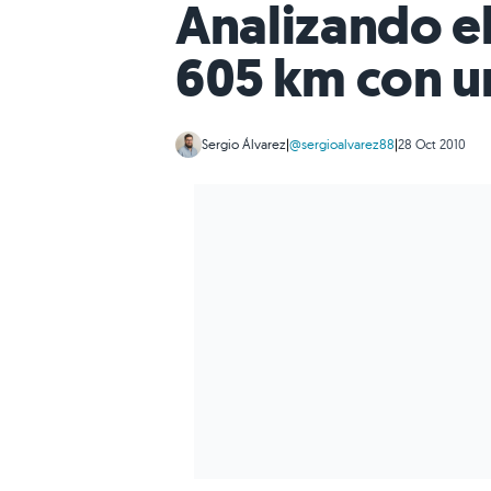
Analizando el
605 km con u
Sergio Álvarez
|
@sergioalvarez88
|
28 Oct 2010