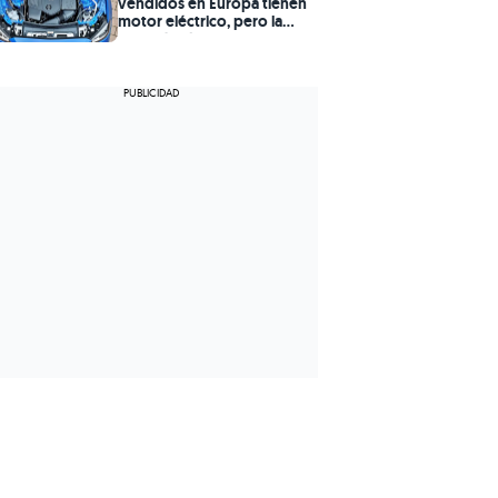
vendidos en Europa tienen
motor eléctrico, pero la
mayoría aún necesita
gasolina