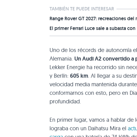
TAMBIÉN TE PUEDE INTERESAR
Range Rover GT 2027: recreaciones del 
El primer Ferrari Luce sale a subasta c
Uno de los récords de autonomía elé
Alemania.
Un Audi A2 convertido a p
Lekker Energie ha recorrido sin nec
y Berlín:
605 km
. Al llegar a su dest
velocidad media mantenida durante 
conformarnos con esto, pero en Dia
profundidad.
En primer lugar, vamos a hablar de
lograba con un Daihatsu Mira el
act
carga
con una batería de 74 kWh de