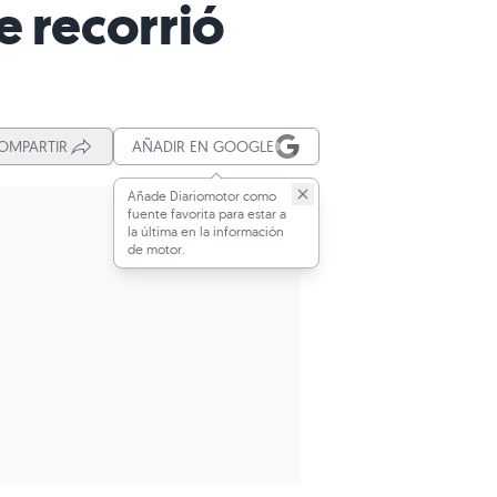
e recorrió
OMPARTIR
AÑADIR EN GOOGLE
Añade Diariomotor como
fuente favorita para estar a
la última en la información
de motor.