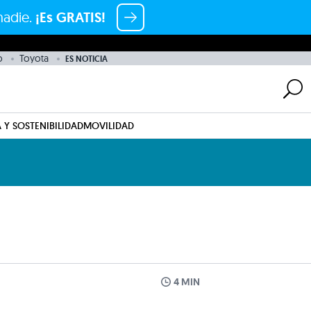
nadie.
¡Es GRATIS!
o
Toyota
ES NOTICIA
 Y SOSTENIBILIDAD
MOVILIDAD
4 MIN