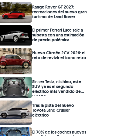
Range Rover GT 2027:
recreaciones del nuevo gran
turismo de Land Rover
El primer Ferrari Luce sale a
subasta con una estimación
de precio polémica
Nuevo Citroën 2CV 2026: el
reto de revivir el icono retro
Sin ser Tesla, ni chino, este
SUV ya es el segundo
eléctrico más vendido de
Europa
Tras la pista del nuevo
Toyota Land Cruiser
eléctrico
El 70% de los coches nuevos