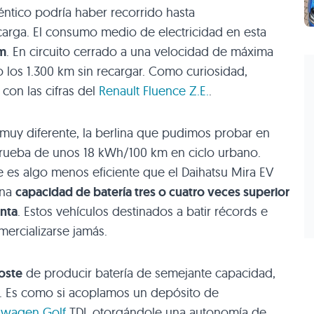
tico podría haber recorrido hasta
rga. El consumo medio de electricidad en esta
m
. En circuito cerrado a una velocidad de máxima
 los 1.300 km sin recargar. Como curiosidad,
on las cifras del
Renault Fluence Z.E.
.
muy diferente, la berlina que pudimos probar en
prueba de unos 18 kWh/100 km en ciclo urbano.
 es algo menos eficiente que el Daihatsu Mira EV
una
capacidad de batería tres o cuatro veces superior
enta
. Estos vehículos destinados a batir récords e
mercializarse jamás.
oste
de producir batería de semejante capacidad,
. Es como si acoplamos un depósito de
swagen Golf
TDI
, otorgándole una autonomía de