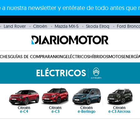
 a nuestra newsletter y entérate de todo antes que 
Land Rover
Citroën
Mazda MX-5
Skoda Elroq
Ford Bronc
CHES
GUÍAS DE COMPRA
RANKING
ELÉCTRICOS
HÍBRIDOS
MOTOS
ENERGÍA
ELÉCTRICOS
Citroën
Citroën
Citroën
Citroën
ë-C4
ë-C3
ë-Berlingo
ë-C3 Aircross