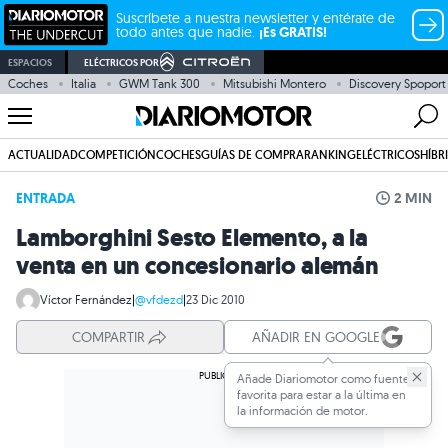
Suscríbete a nuestra newsletter y entérate de
todo antes que nadie.
¡Es GRATIS!
ESPACIOS
ELÉCTRICOS POR
Coches
Italia
GWM Tank 300
Mitsubishi Montero
Discovery Spoport
ACTUALIDAD
COMPETICIÓN
COCHES
GUÍAS DE COMPRA
RANKING
ELÉCTRICOS
HÍBR
ENTRADA
2 MIN
Lamborghini Sesto Elemento, a la
venta en un concesionario alemán
Víctor Fernández
|
@vfdezd
|
23 Dic 2010
COMPARTIR
AÑADIR EN GOOGLE
Añade Diariomotor como fuente
favorita para estar a la última en
la información de motor.