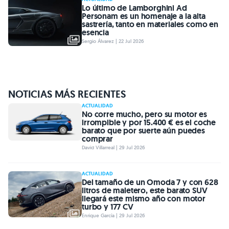
Lo último de Lamborghini Ad
Personam es un homenaje a la alta
sastrería, tanto en materiales como en
esencia
Sergio Álvarez | 22 Jul 2026
NOTICIAS MÁS RECIENTES
ACTUALIDAD
No corre mucho, pero su motor es
irrompible y por 15.400 € es el coche
barato que por suerte aún puedes
comprar
David Villarreal | 29 Jul 2026
ACTUALIDAD
Del tamaño de un Omoda 7 y con 628
litros de maletero, este barato SUV
llegará este mismo año con motor
turbo y 177 CV
Enrique García | 29 Jul 2026