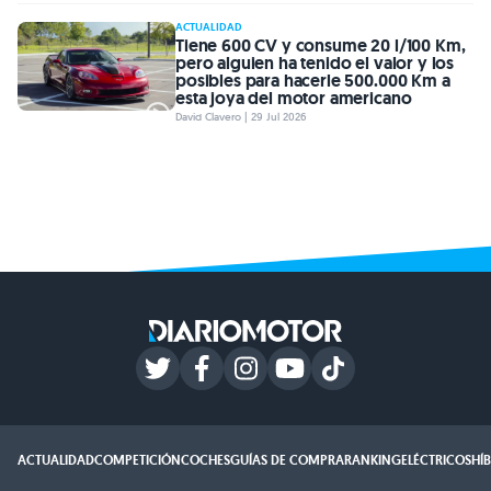
ACTUALIDAD
Tiene 600 CV y consume 20 l/100 Km,
pero alguien ha tenido el valor y los
posibles para hacerle 500.000 Km a
esta joya del motor americano
David Clavero | 29 Jul 2026
ACTUALIDAD
COMPETICIÓN
COCHES
GUÍAS DE COMPRA
RANKING
ELÉCTRICOS
HÍ