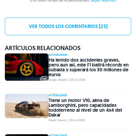
y un buen reflejo de la personalidad.
Seguir leyendo...
VER TODOS LOS COMENTARIOS [23]
ARTÍCULOS RELACIONADOS
ACTUALIDAD
Ha tenido dos accidentes graves,
pero aun así, este F1 batirá récords en
subasta y superará los 30 millones de
euros
Sergio Álvarez | 25 Jul 2026
ACTUALIDAD
Tiene un motor V10, alma de
Lamborghini, pero capacidades
todoterreno al nivel de un 4x4 del
Dakar
David Clavero | 23 Jul 2026
ACTUALIDAD